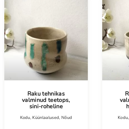
Tellim
Raku tehnikas
R
valminud teetops,
val
sini-roheline
h
Kodu
,
Küünlaalused
,
Nõud
Kodu