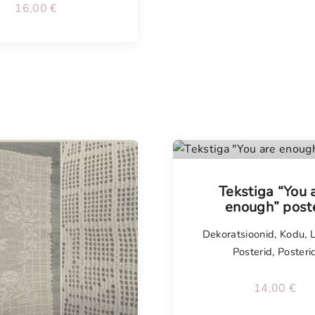
16,00
€
Tekstiga “You 
enough” post
Dekoratsioonid
,
Kodu
,
Posterid
,
Posteri
14,00
€