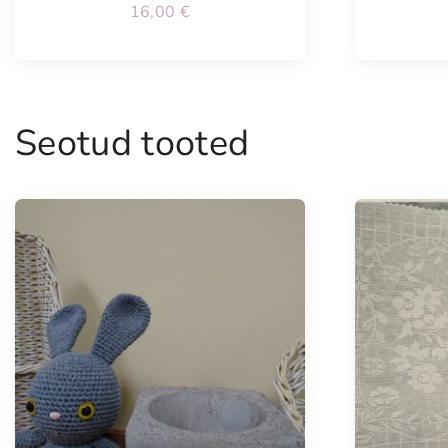
16,00
€
Seotud tooted