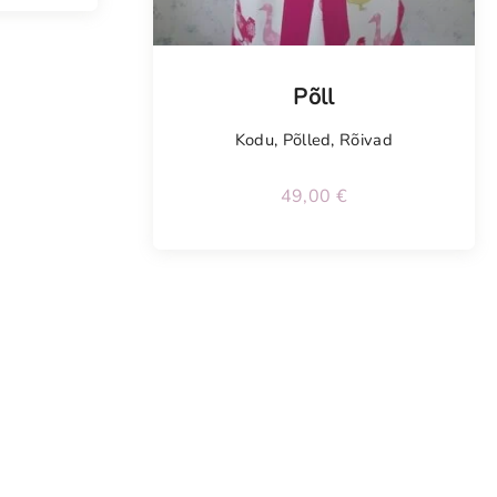
Põll
Kodu
,
Põlled
,
Rõivad
49,00
€