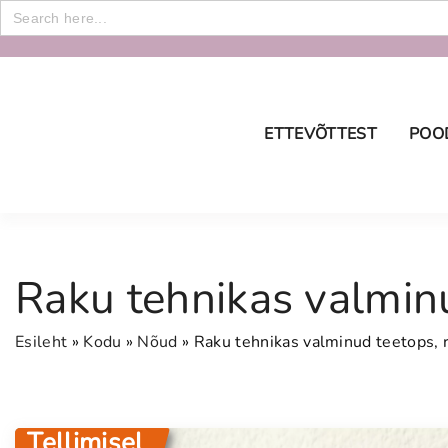
Search
for:
S
k
i
p
ETTEVÕTTEST
POO
t
o
E-p
c
ostu
o
Tran
n
Priv
Raku tehnikas valmin
t
e
Esileht
»
Kodu
»
Nõud
»
Raku tehnikas valminud teetops, 
n
t
Tellimisel