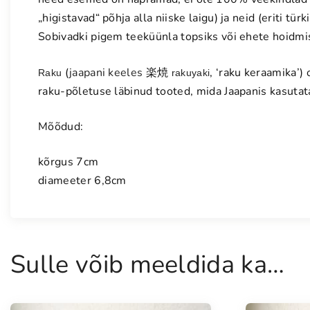
„higistavad“ põhja alla niiske laigu) ja neid (eriti tür
Sobivadki pigem teeküünla topsiks või ehete hoidm
(
jaapani keeles
楽焼
, ‘raku keraamika’)
Raku
rakuyaki
raku-põletuse läbinud tooted, mida Jaapanis kasuta
Mõõdud:
kõrgus 7cm
diameeter 6,8cm
Sulle võib meeldida ka…