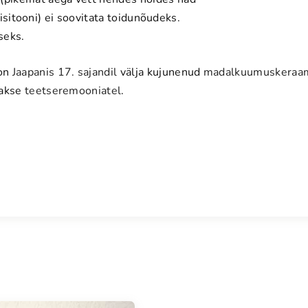
kiisitooni) ei soovitata toidunõudeks.
iseks.
 on
Jaapanis
17. sajandil
välja kujunenud
madalkuumuskeraa
takse
teetseremooniatel
.