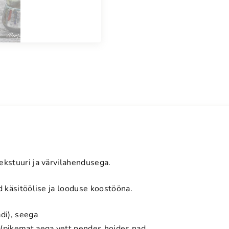
a
s
k
o
g
u
s
ekstuuri ja värvilahendusega.
d käsitöölise ja looduse koostööna.
i), seega
(pikemat aega vett nendes hoides nad