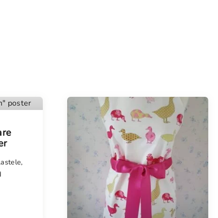
are
er
Lastele
,
d