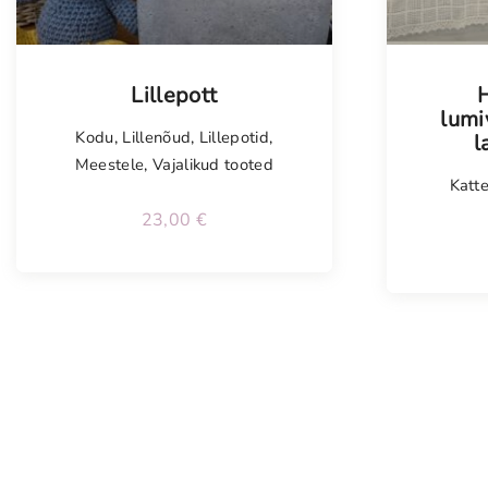
Lillepott
lumi
Kodu
,
Lillenõud
,
Lillepotid
,
l
Meestele
,
Vajalikud tooted
Katt
23,00
€