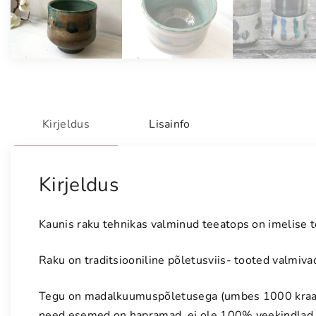
Kirjeldus
Lisainfo
Kirjeldus
Kaunis raku tehnikas valminud teeatops on imelise t
Raku on traditsiooniline põletusviis- tooted valmiva
Tegu on madalkuumuspõletusega (umbes 1000 kraad
need esemed on hapramad, ei ole 100% veekindlad 