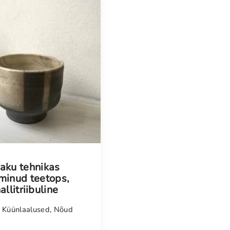
isel
aku tehnikas
minud teetops,
allitriibuline
,
Küünlaalused
,
Nõud