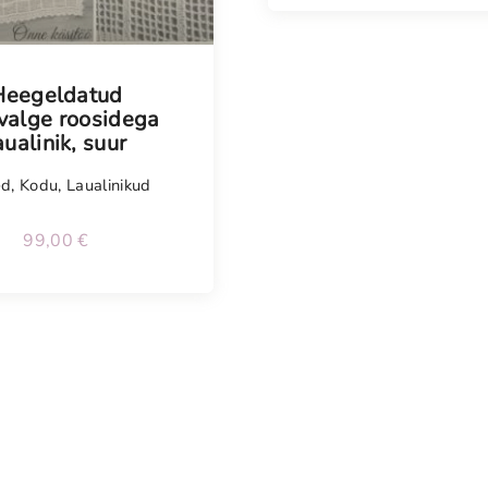
Heegeldatud
valge roosidega
aualinik, suur
ed
,
Kodu
,
Laualinikud
99,00
€