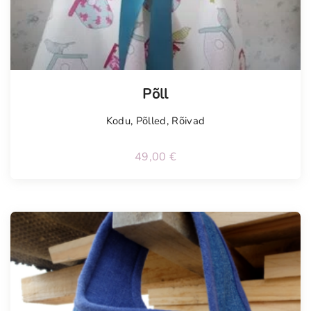
Põll
Kodu
,
Põlled
,
Rõivad
49,00
€