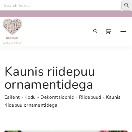
Search
for:
S
k
i
p
t
o
c
Kaunis riidepuu
o
n
ornamentidega
t
e
Esileht
»
Kodu
»
Dekoratsioonid
»
Riidepuud
»
Kaunis
n
riidepuu ornamentidega
t