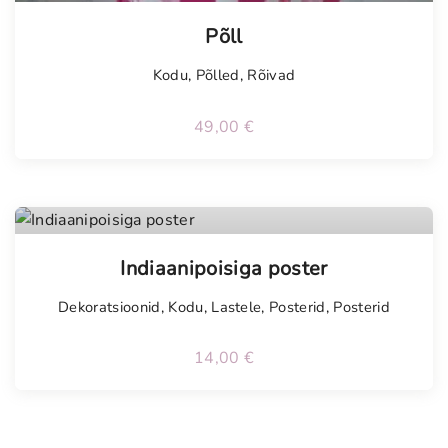
Põll
Kodu
,
Põlled
,
Rõivad
49,00
€
Indiaanipoisiga poster
Dekoratsioonid
,
Kodu
,
Lastele
,
Posterid
,
Posterid
14,00
€