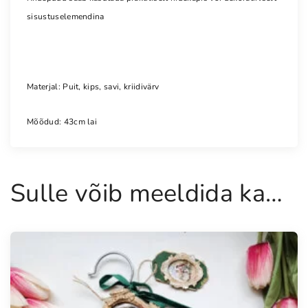
sisustuselemendina
Materjal: Puit, kips, savi, kriidivärv
Mõõdud: 43cm lai
Sulle võib meeldida ka…