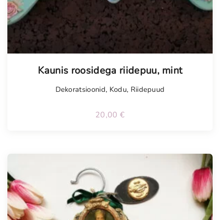
Tellimisel
Kaunis roosidega riidepuu, mint
Dekoratsioonid
,
Kodu
,
Riidepuud
20,00
€