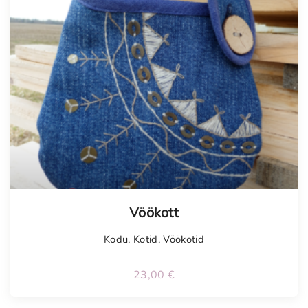
Vöökott
Kodu
,
Kotid
,
Vöökotid
23,00
€