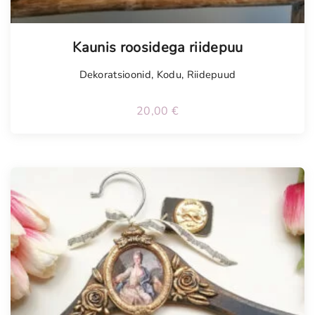
Tellimisel
Kaunis roosidega riidepuu
Dekoratsioonid
,
Kodu
,
Riidepuud
20,00
€