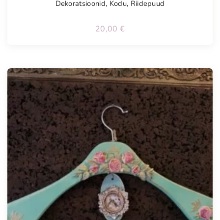
Dekoratsioonid
,
Kodu
,
Riidepuud
20,00
€