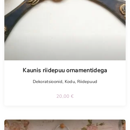
Tellimisel
Kaunis riidepuu ornamentidega
Dekoratsioonid
,
Kodu
,
Riidepuud
20,00
€