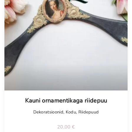
Tellimisel
Kauni ornamentikaga riidepuu
Dekoratsioonid
,
Kodu
,
Riidepuud
20,00
€