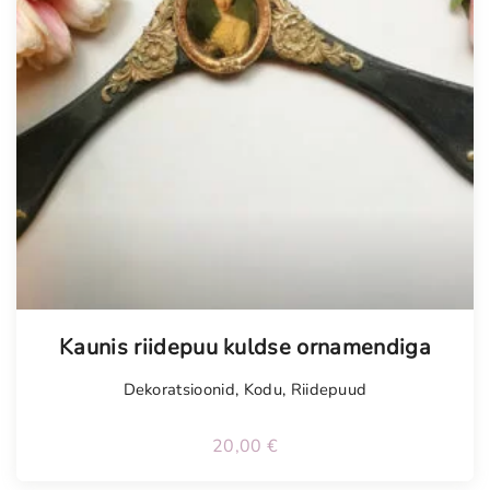
Tellimisel
Kaunis riidepuu kuldse ornamendiga
Dekoratsioonid
,
Kodu
,
Riidepuud
20,00
€