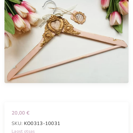
20,00
€
SKU:
KO0313-10031
Laost otsas