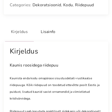
Categories:
Dekoratsioonid
,
Kodu
,
Riidepuud
Kirjeldus
Lisainfo
Kirjeldus
Kaunis roosidega riidepuu
Kaunista enda kodu omapärase sisustusdetaili-rustikaalse
riidepuuga. Kõik riidepuud on toodetud ettevõtte poolt Eestis ja
puidust, lisatud kaunid savist ornamendid ja viimistletud
kriidivärvidega.
Riidepuud saab kasutada praktiliselt riidekapis või dekoratiivselt