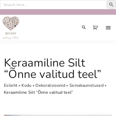
Search
for:
S
k
i
p
t
o
c
Keraamiline Silt
o
n
“Õnne valitud teel”
t
e
Esileht
»
Kodu
»
Dekoratsioonid
»
Seinakaunistused
»
n
Keraamiline Silt “Õnne valitud teel”
t