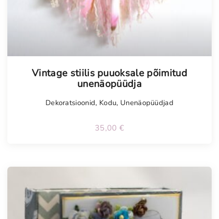
Vintage stiilis puuoksale põimitud
unenäopüüdja
Dekoratsioonid
,
Kodu
,
Unenäopüüdjad
35,00
€