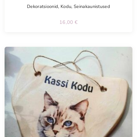
Dekoratsioonid
,
Kodu
,
Seinakaunistused
16,00
€