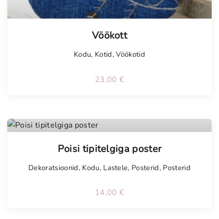
Vöökott
Kodu
,
Kotid
,
Vöökotid
23,00
€
Poisi tipitelgiga poster
Dekoratsioonid
,
Kodu
,
Lastele
,
Posterid
,
Posterid
14,00
€