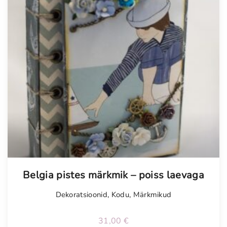
Belgia pistes märkmik – poiss laevaga
Dekoratsioonid
,
Kodu
,
Märkmikud
31,00
€