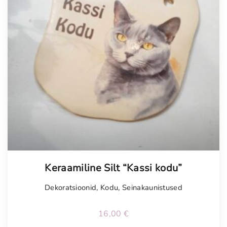
Keraamiline Silt “Kassi kodu”
Dekoratsioonid
,
Kodu
,
Seinakaunistused
16,00
€