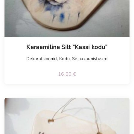
Keraamiline Silt “Kassi kodu”
Dekoratsioonid
,
Kodu
,
Seinakaunistused
16,00
€