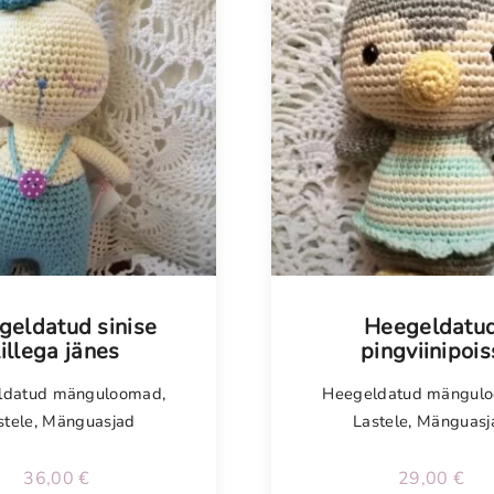
geldatud sinise
Heegeldatu
lillega jänes
pingviinipois
ldatud mänguloomad
,
Heegeldatud mängul
stele
,
Mänguasjad
Lastele
,
Mänguasj
36,00
€
29,00
€