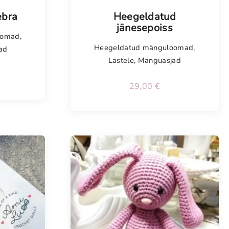
Tellimisel
ebra
Heegeldatud
jänesepoiss
oomad
,
Heegeldatud mänguloomad
,
ad
Lastele
,
Mänguasjad
29,00
€