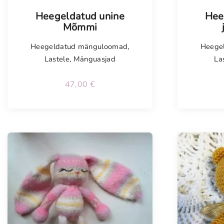
Tellimisel
Tellim
Heegeldatud unine
Hee
Mõmmi
Heegeldatud mänguloomad
,
Heege
Lastele
,
Mänguasjad
La
47,00
€