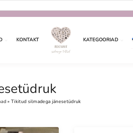
D
KONTAKT
KATEGOORIAD
oe
Määramata
tingimused
sport
Sõbrapäev
aatsus
nesetüdruk
Jõulud
Lastele
mad
»
Tikitud silmadega jänesetüdruk
Pulmad
Naistele