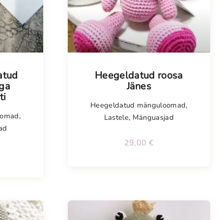
Tellimisel
atud
Heegeldatud roosa
ega
Jänes
ti
Heegeldatud mänguloomad
,
oomad
,
Lastele
,
Mänguasjad
ad
29,00
€