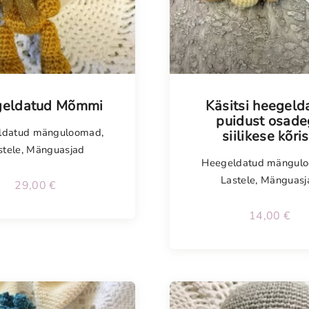
isel
eldatud Mõmmi
Käsitsi heegeld
puidust osad
ldatud mänguloomad
,
siilikese kõris
stele
,
Mänguasjad
Heegeldatud mängul
Lastele
,
Mänguasj
29,00
€
14,00
€