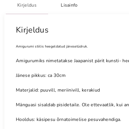
Kirjeldus
Lisainfo
Kirjeldus
Amigurumi stiilis heegeldatud jänesetüdruk.
Amigurumiks nimetatakse Jaapanist pärit kunsti- h
Jänese pikkus: ca 30cm
Materjalid: puuvill, meriinivill, kerakiud
Mänguasi sisaldab pisidetaile. Ole ettevaatlik, kui 
Hooldus: käsipesu õrnatoimelise pesuvahendiga.