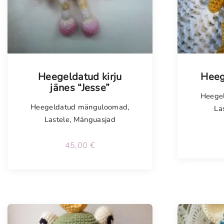
Tellimisel
Tellim
Heegeldatud kirju
Heeg
jänes “Jesse”
Heege
Heegeldatud mänguloomad
,
La
Lastele
,
Mänguasjad
45,00
€