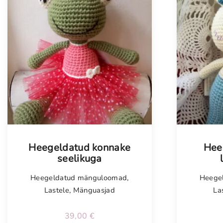
Tellimisel
Heegeldatud konnake
Hee
seelikuga
Heegeldatud mänguloomad
,
Heege
Lastele
,
Mänguasjad
La
39,00
€