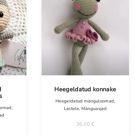
Tellimisel
d
Heegeldatud konnake
s
Heegeldatud mänguloomad
,
oomad
,
Lastele
,
Mänguasjad
ad
36,00
€