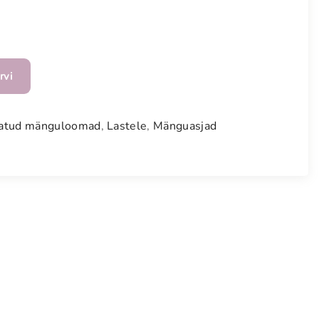
rvi
atud mänguloomad
,
Lastele
,
Mänguasjad