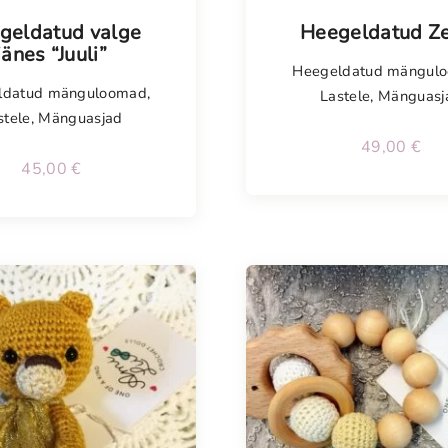
isel
geldatud valge
Heegeldatud Z
jänes “Juuli”
Heegeldatud mängul
ldatud mänguloomad
,
Lastele
,
Mänguasj
stele
,
Mänguasjad
49,00
€
45,00
€