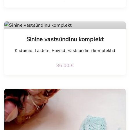
Tellimisel
Sinine vastsündinu komplekt
Kudumid
,
Lastele
,
Rõivad
,
Vastsündinu komplektid
86,00
€