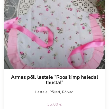
Armas põll lastele “Roosikimp heledal
taustal”
Lastele
,
Põlled
,
Rõivad
35,00
€