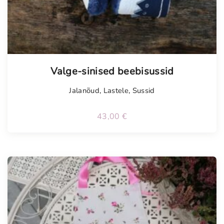
Valge-sinised beebisussid
Jalanõud
,
Lastele
,
Sussid
43,00
€