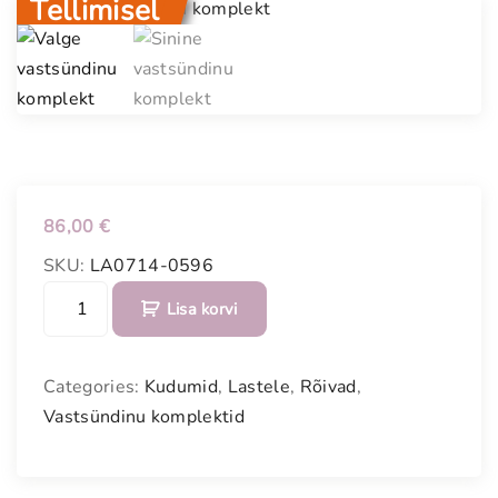
Tellimisel
86,00
€
SKU:
LA0714-0596
V
Lisa korvi
a
l
g
Categories:
Kudumid
,
Lastele
,
Rõivad
,
e
Vastsündinu komplektid
v
a
s