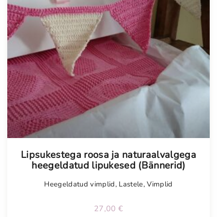
Tellimisel
Lipsukestega roosa ja naturaalvalgega
heegeldatud lipukesed (Bännerid)
Heegeldatud vimplid
,
Lastele
,
Vimplid
27,00
€