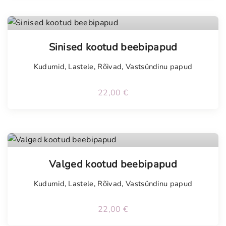
Tellimisel
Sinised kootud beebipapud
Kudumid
,
Lastele
,
Rõivad
,
Vastsündinu papud
22,00
€
Tellimisel
Valged kootud beebipapud
Kudumid
,
Lastele
,
Rõivad
,
Vastsündinu papud
22,00
€