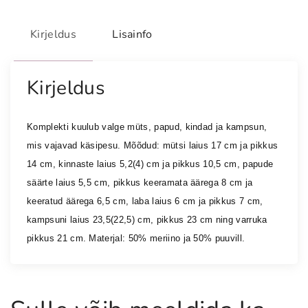
t
s
Kirjeldus
Lisainfo
ü
n
d
Kirjeldus
i
n
Komplekti kuulub valge müts, papud, kindad ja kampsun, 
u
mis vajavad käsipesu. Mõõdud: m
ütsi laius 17 cm ja pikkus 
k
o
14 cm, kinnaste laius 5,2(4) cm ja pikkus 10,5 cm, papude 
m
säärte laius 5,5 cm, pikkus keeramata äärega 8 cm ja 
p
keeratud äärega 6,5 cm, laba laius 6 cm ja pikkus 7 cm, 
l
kampsuni laius 23,5(22,5) cm, pikkus 23 cm ning varruka 
e
pikkus 21 cm
. Materjal: 
50% meriino ja 50% puuvill.
k
t
k
o