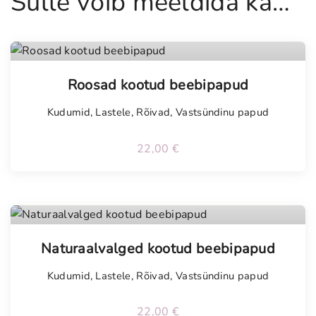
Sulle võib meeldida ka…
g
u
s
Tellimisel
Roosad kootud beebipapud
Kudumid
,
Lastele
,
Rõivad
,
Vastsündinu papud
22,00
€
Tellimisel
Naturaalvalged kootud beebipapud
Kudumid
,
Lastele
,
Rõivad
,
Vastsündinu papud
22,00
€