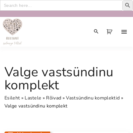
Search
for:
S
k
i
p
t
o
c
Valge vastsündinu
o
n
komplekt
t
e
Esileht
»
Lastele
»
Rõivad
»
Vastsündinu komplektid
»
n
Valge vastsündinu komplekt
t