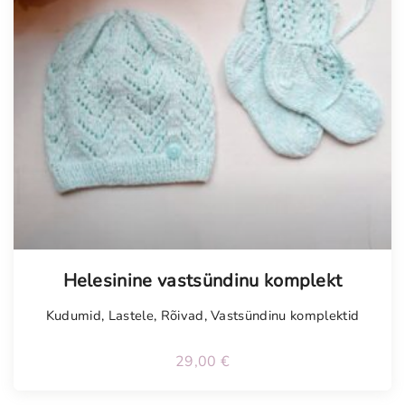
Helesinine vastsündinu komplekt
Kudumid
,
Lastele
,
Rõivad
,
Vastsündinu komplektid
29,00
€