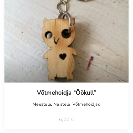
Võtmehoidja “Öökull”
Meestele
,
Naistele
,
Võtmehoidjad
6,00
€