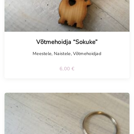
Võtmehoidja “Sokuke”
Meestele
,
Naistele
,
Võtmehoidjad
6,00
€