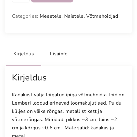
t
m
Categories:
Meestele
,
Naistele
,
Võtmehoidjad
e
h
o
i
d
Kirjeldus
Lisainfo
j
a
"
Kirjeldus
M
õ
Kadakast välja lõigatud ipiga võtmehoidja. Ipid on
m
Lemberi loodud erinevad loomakujutised. Puidu
m
küljes on väike rõngas, metallist kett ja
i
võtmerõngas. Mõõdud: pikkus ~3 cm, laius ~2
"
cm ja kõrgus ~0,6 cm. Materjalid: kadakas ja
k
o
metall.