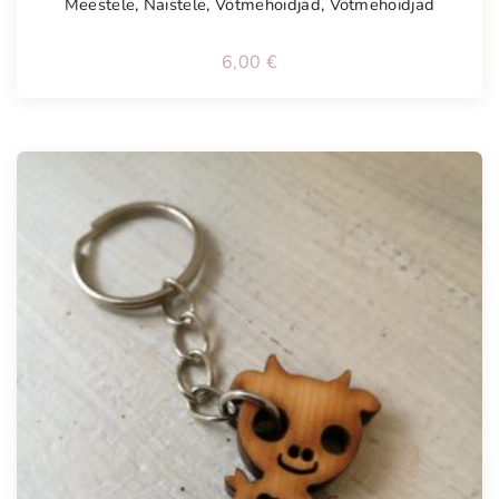
Meestele
,
Naistele
,
Võtmehoidjad
,
Võtmehoidjad
6,00
€