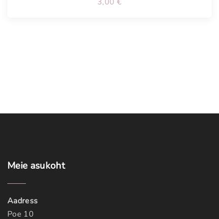
3,00
€
Meie
asukoht
Aadress
Poe 10