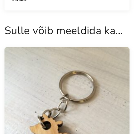
g
u
s
Sulle võib meeldida ka…