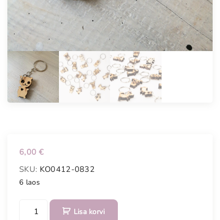
6,00
€
SKU:
KO0412-0832
6 laos
V
Lisa korvi
õ