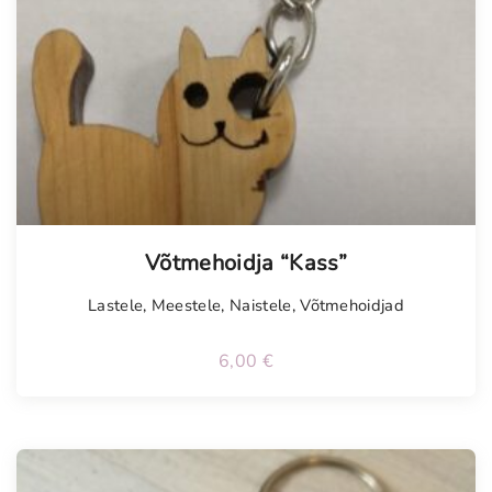
Võtmehoidja “Kass”
Lastele
,
Meestele
,
Naistele
,
Võtmehoidjad
6,00
€