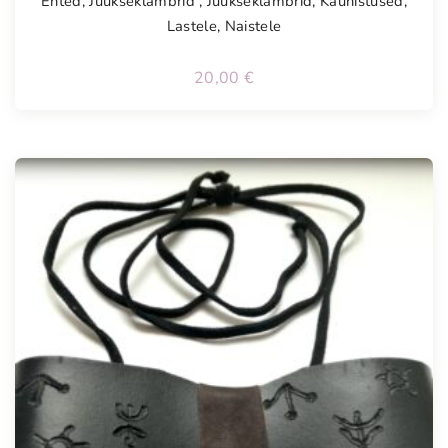
Ehted
,
Juukseklambrid
,
Juukseklambrid
,
Kaunistused
,
Lastele
,
Naistele
20,00
€