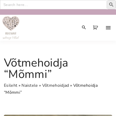
Search
for:
S
k
i
p
t
o
c
Võtmehoidja
o
n
“Mõmmi”
t
e
Esileht
»
Naistele
»
Võtmehoidjad
»
Võtmehoidja
n
“Mõmmi”
t