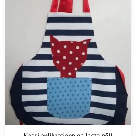
Kassi aplikatsiooniga laste põll