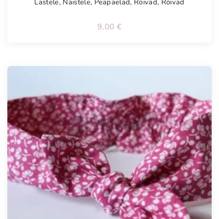
Lastele
,
Naistele
,
Peapaelad
,
Rõivad
,
Rõivad
9,00
€