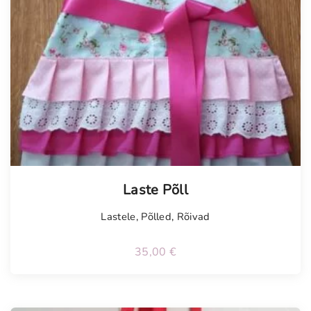
Laste Põll
Lastele
,
Põlled
,
Rõivad
35,00
€