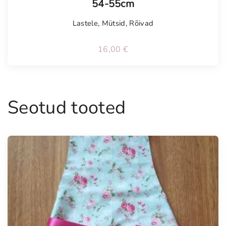
54-55cm
Lastele
,
Mütsid
,
Rõivad
16,00
€
Seotud tooted