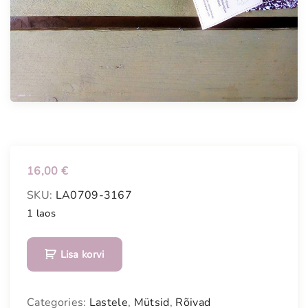
16,00
€
SKU:
LA0709-3167
1 laos
Õ
Lisa korvi
m
m
e
Categories:
Lastele
,
Mütsid
,
Rõivad