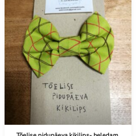
Tõelise pidupäeva kikilips- heledam,