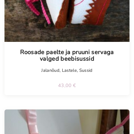
Roosade paelte ja pruuni servaga
valged beebisussid
Jalanõud
,
Lastele
,
Sussid
43,00
€