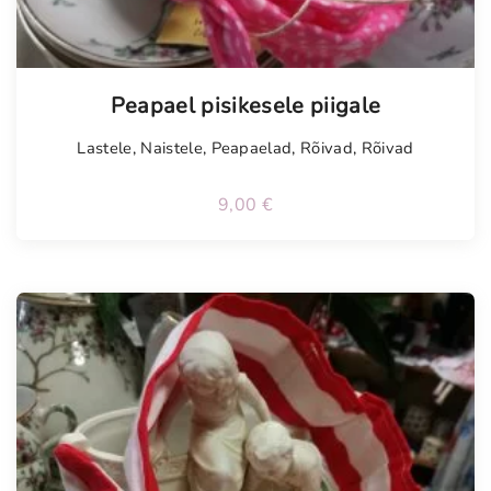
g
u
s
Peapael pisikesele piigale
Lastele
,
Naistele
,
Peapaelad
,
Rõivad
,
Rõivad
9,00
€