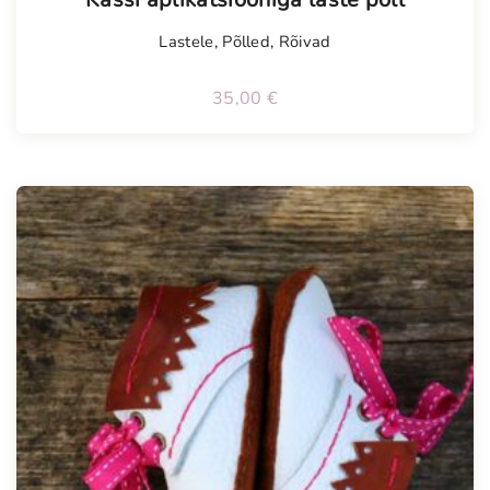
Lastele
,
Põlled
,
Rõivad
35,00
€