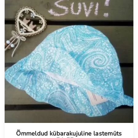
Õmmeldud kübarakujuline lastemüts