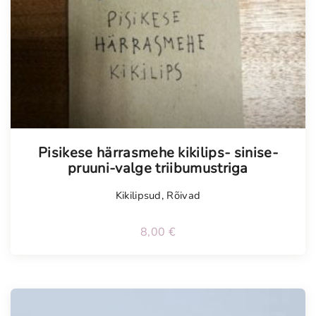
Pisikese härrasmehe kikilips- sinise-
pruuni-valge triibumustriga
Kikilipsud
,
Rõivad
8,00
€