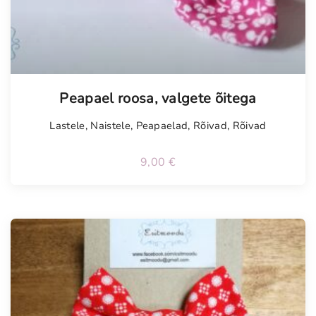
Tellimisel
Peapael roosa, valgete õitega
Lastele
,
Naistele
,
Peapaelad
,
Rõivad
,
Rõivad
9,00
€