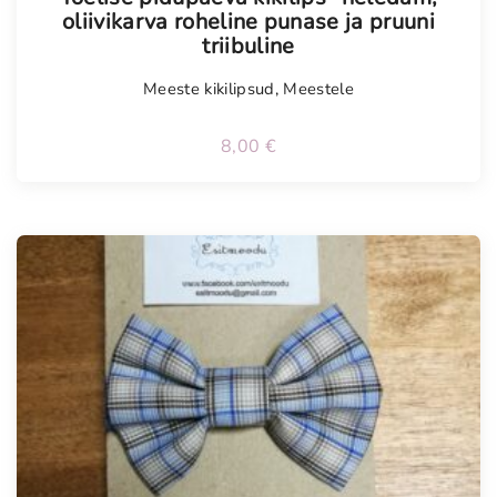
oliivikarva roheline punase ja pruuni
triibuline
Meeste kikilipsud
,
Meestele
8,00
€