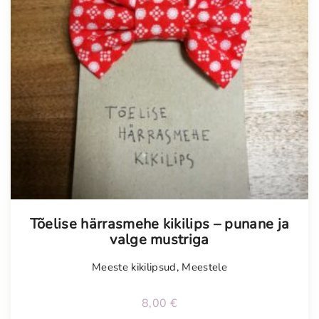
Tõelise härrasmehe kikilips – punane ja
valge mustriga
Meeste kikilipsud
,
Meestele
8,00
€