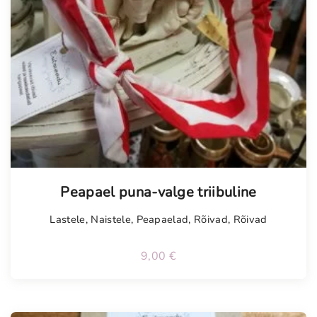
Peapael puna-valge triibuline
Lastele
,
Naistele
,
Peapaelad
,
Rõivad
,
Rõivad
9,00
€