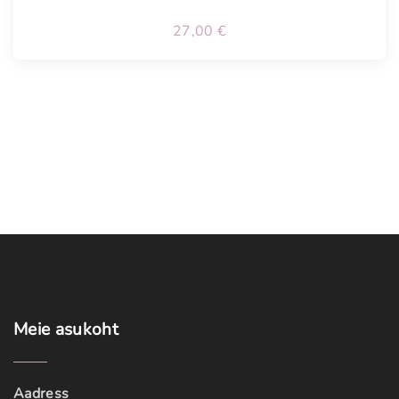
27,00
€
Meie
asukoht
Aadress