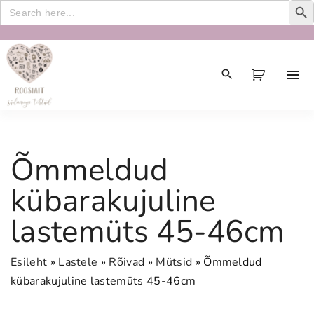
Search
for:
S
k
i
p
t
o
c
Õmmeldud
o
n
kübarakujuline
t
lastemüts 45-46cm
e
n
t
Esileht
»
Lastele
»
Rõivad
»
Mütsid
»
Õmmeldud
kübarakujuline lastemüts 45-46cm