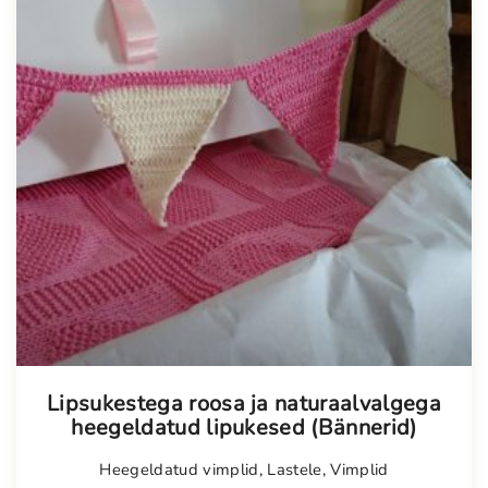
Tellimisel
Lipsukestega roosa ja naturaalvalgega
heegeldatud lipukesed (Bännerid)
Heegeldatud vimplid
,
Lastele
,
Vimplid