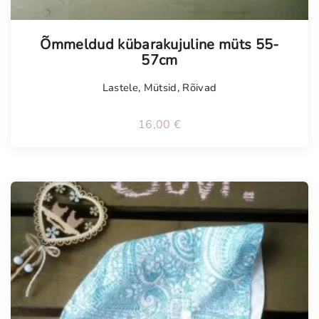
Õmmeldud kübarakujuline müts 55-
57cm
Lastele
,
Mütsid
,
Rõivad
16,00
€