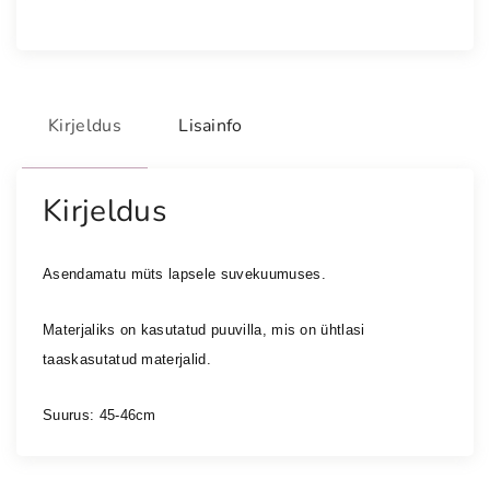
l
d
u
d
k
Kirjeldus
Lisainfo
ü
b
a
Kirjeldus
r
a
Asendamatu müts lapsele suvekuumuses. 
k
u
Materjaliks on kasutatud puuvilla, mis on ühtlasi 
j
taaskasutatud materjalid.
u
l
Suurus: 45-46cm
i
n
e