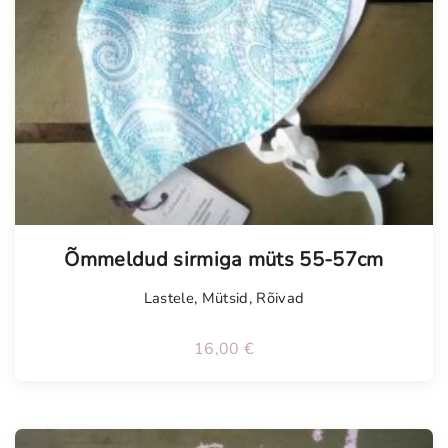
Õmmeldud sirmiga müts 55-57cm
Lastele
,
Mütsid
,
Rõivad
16,00
€