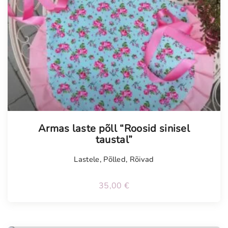
Armas laste põll “Roosid sinisel
taustal”
Lastele
,
Põlled
,
Rõivad
35,00
€