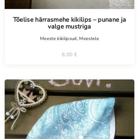
Tõelise härrasmehe kikilips – punane ja
valge mustriga
Meeste kikilipsud
,
Meestele
8,00
€