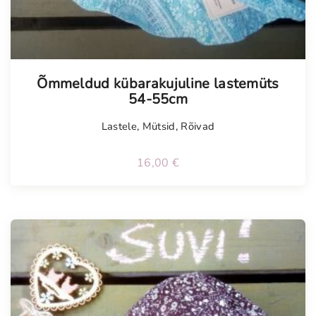
Õmmeldud kübarakujuline lastemüts
54-55cm
Lastele
,
Mütsid
,
Rõivad
16,00
€