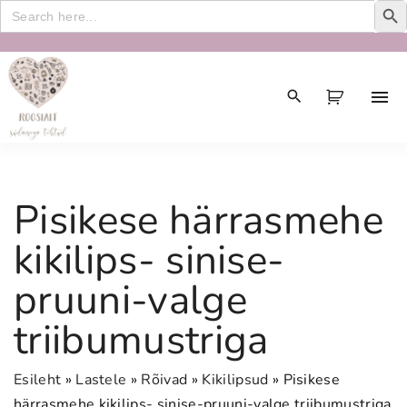
Search
for:
S
k
i
p
t
o
c
Pisikese härrasmehe
o
n
kikilips- sinise-
t
pruuni-valge
e
n
triibumustriga
t
Esileht
»
Lastele
»
Rõivad
»
Kikilipsud
»
Pisikese
härrasmehe kikilips- sinise-pruuni-valge triibumustriga