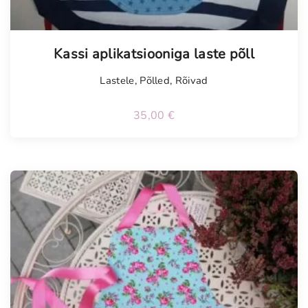
Kassi aplikatsiooniga laste põll
Lastele
,
Põlled
,
Rõivad
35,00
€