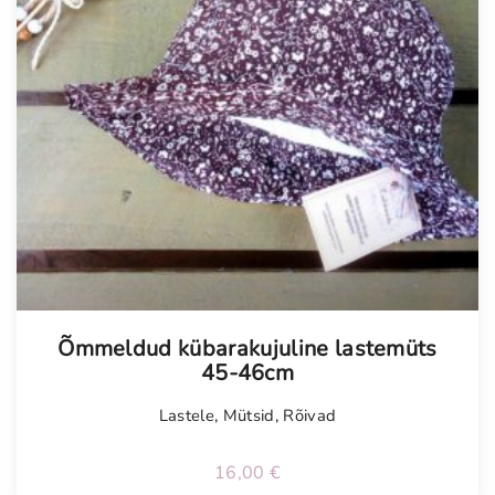
Õmmeldud kübarakujuline lastemüts
45-46cm
Lastele
,
Mütsid
,
Rõivad
16,00
€