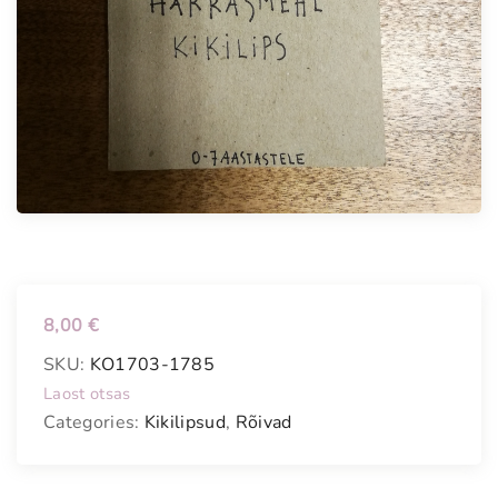
8,00
€
SKU:
KO1703-1785
Laost otsas
Categories:
Kikilipsud
,
Rõivad