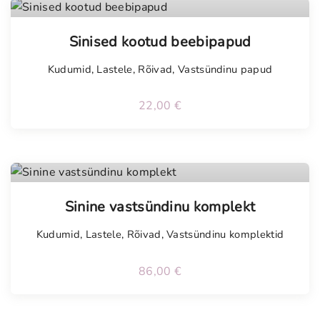
Tellimisel
Sinised kootud beebipapud
Kudumid
,
Lastele
,
Rõivad
,
Vastsündinu papud
22,00
€
Tellimisel
Sinine vastsündinu komplekt
Kudumid
,
Lastele
,
Rõivad
,
Vastsündinu komplektid
86,00
€