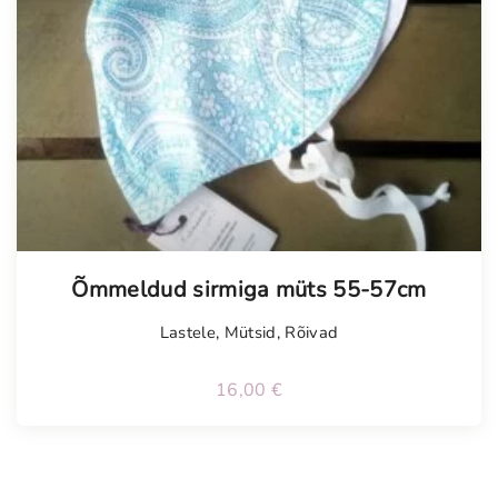
Õmmeldud sirmiga müts 55-57cm
Lastele
,
Mütsid
,
Rõivad
16,00
€