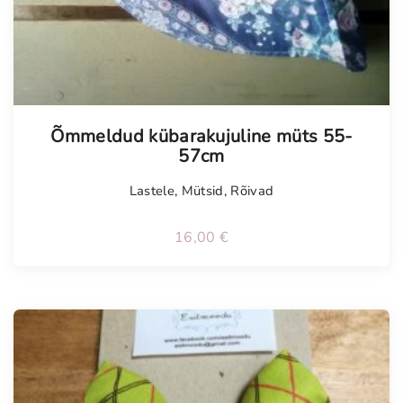
Õmmeldud kübarakujuline müts 55-
57cm
Lastele
,
Mütsid
,
Rõivad
16,00
€