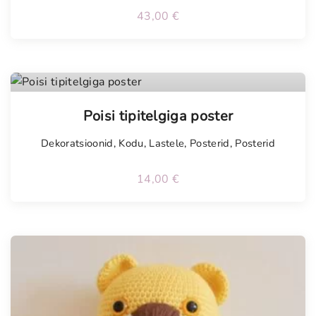
43,00
€
Poisi tipitelgiga poster
Dekoratsioonid
,
Kodu
,
Lastele
,
Posterid
,
Posterid
14,00
€