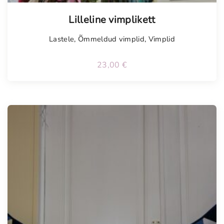
Tellimisel
Lilleline vimplikett
Lastele
,
Õmmeldud vimplid
,
Vimplid
23,00
€