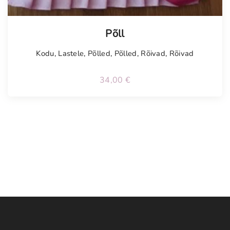
Tellimisel
Põll
Kodu
,
Lastele
,
Põlled
,
Põlled
,
Rõivad
,
Rõivad
34,00
€