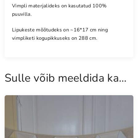
Vimpli materjalideks on kasutatud 100%
l
puuvilla.
i
k
Lipukeste mõõtudeks on ~16*17 cm ning
e
vimpliketi kogupikkuseks on 288 cm.
t
t
k
o
g
Sulle võib meeldida ka…
u
s