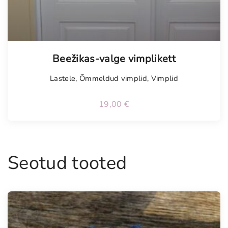
Tellimisel
Beežikas-valge vimplikett
Lastele
,
Õmmeldud vimplid
,
Vimplid
19,00
€
Seotud tooted