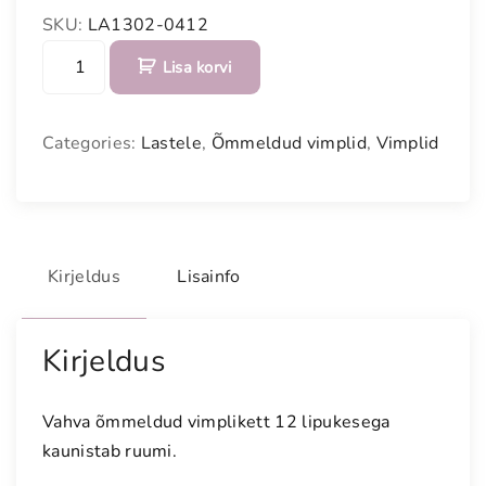
SKU:
LA1302-0412
S
Lisa korvi
i
n
a
Categories:
Lastele
,
Õmmeldud vimplid
,
Vimplid
k
a
s
-
r
Kirjeldus
Lisainfo
o
o
s
Kirjeldus
a
v
Vahva õmmeldud vimplikett 12 lipukesega
i
kaunistab ruumi.
m
p