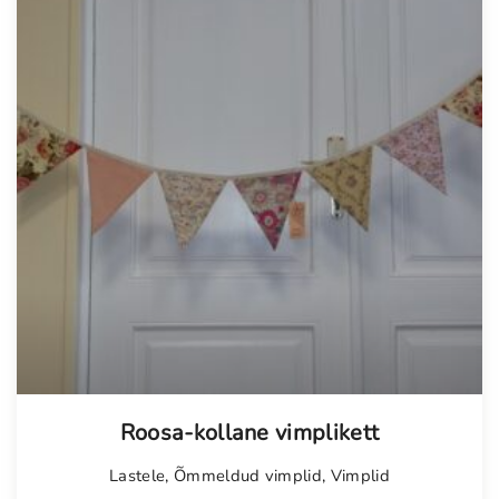
Tellimisel
Roosa-kollane vimplikett
Lastele
,
Õmmeldud vimplid
,
Vimplid