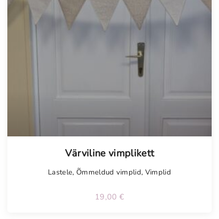
Tellimisel
Värviline vimplikett
Lastele
,
Õmmeldud vimplid
,
Vimplid
19,00
€