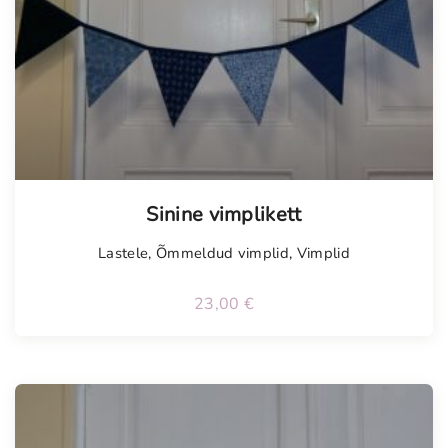
Tellimisel
Sinine vimplikett
Lastele
,
Õmmeldud vimplid
,
Vimplid
23,00
€