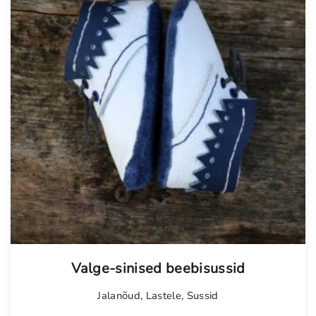
Valge-sinised beebisussid
Jalanõud
,
Lastele
,
Sussid