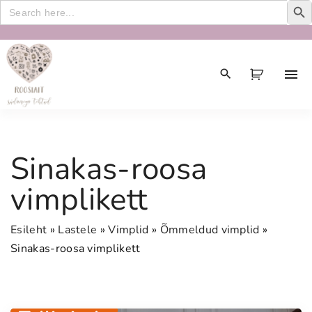
Search
for:
S
k
i
p
t
o
c
Sinakas-roosa
o
n
vimplikett
t
e
Esileht
»
Lastele
»
Vimplid
»
Õmmeldud vimplid
»
n
Sinakas-roosa vimplikett
t