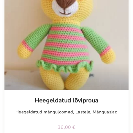
Heegeldatud lõviproua
Heegeldatud mänguloomad
,
Lastele
,
Mänguasjad
36,00
€