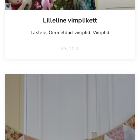
Tellimisel
Lilleline vimplikett
Lastele
,
Õmmeldud vimplid
,
Vimplid
23,00
€