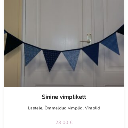
Tellimisel
Sinine vimplikett
Lastele
,
Õmmeldud vimplid
,
Vimplid
23,00
€