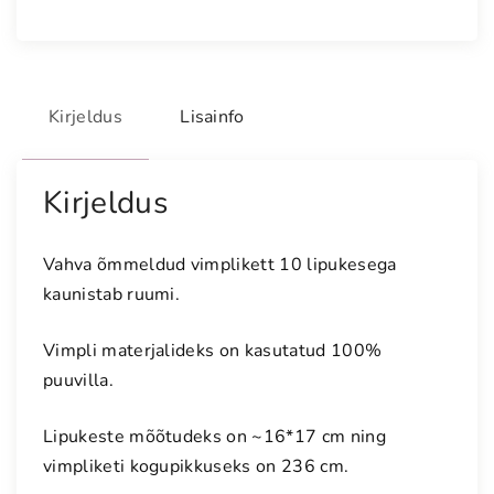
l
i
n
e
Kirjeldus
Lisainfo
v
i
m
Kirjeldus
p
l
Vahva õmmeldud vimplikett 10 lipukesega
i
kaunistab ruumi.
k
e
Vimpli materjalideks on kasutatud 100%
t
puuvilla.
t
k
Lipukeste mõõtudeks on ~16*17 cm ning
o
vimpliketi kogupikkuseks on 236 cm.
g