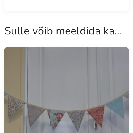
u
s
Sulle võib meeldida ka…