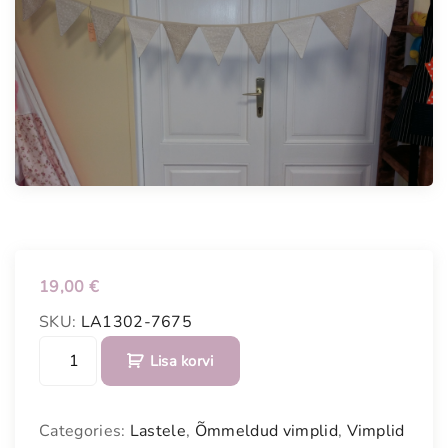
19,00
€
SKU:
LA1302-7675
V
Lisa korvi
ä
r
v
Categories:
Lastele
,
Õmmeldud vimplid
,
Vimplid
i