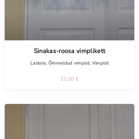
Tellimisel
Sinakas-roosa vimplikett
Lastele
,
Õmmeldud vimplid
,
Vimplid
23,00
€