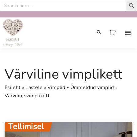
Search
for:
S
k
i
p
t
o
c
Värviline vimplikett
o
n
Esileht
»
Lastele
»
Vimplid
»
Õmmeldud vimplid
»
t
Värviline vimplikett
e
n
t
Tellimisel