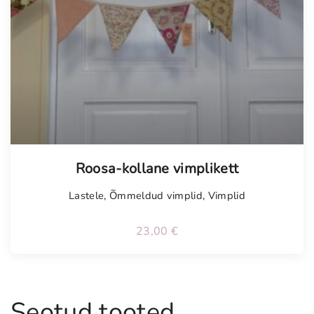
Tellimisel
Roosa-kollane vimplikett
Lastele
,
Õmmeldud vimplid
,
Vimplid
23,00
€
Seotud tooted