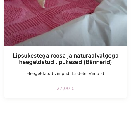
Tellimisel
Lipsukestega roosa ja naturaalvalgega
heegeldatud lipukesed (Bännerid)
Heegeldatud vimplid
,
Lastele
,
Vimplid
27,00
€