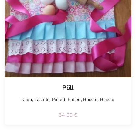
Tellimisel
Põll
Kodu
,
Lastele
,
Põlled
,
Põlled
,
Rõivad
,
Rõivad
34,00
€