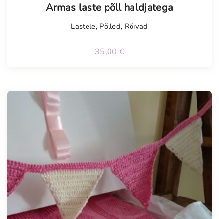
Armas laste põll haldjatega
Lastele
,
Põlled
,
Rõivad
35,00
€