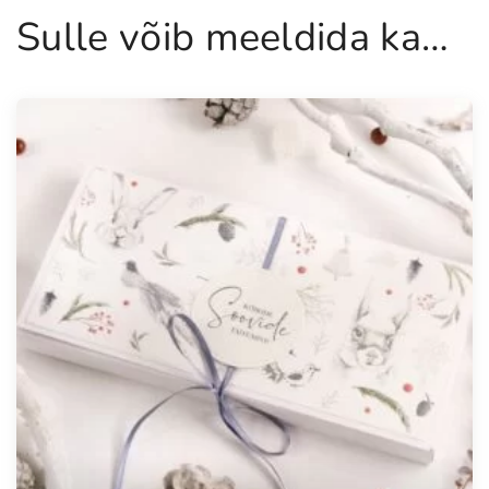
s
Sulle võib meeldida ka…
i
d
"
k
o
g
u
s