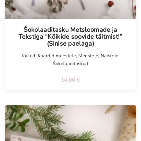
Tellimisel
Šokolaaditasku Metsloomade ja
Tekstiga “Kõikide soovide täitmist!”
(Sinise paelaga)
Jõulud
,
Kaardid meestele
,
Meestele
,
Naistele
,
Šokolaaditaskud
14,00
€