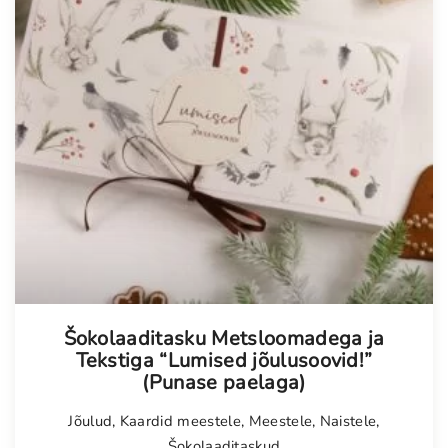
Šokolaaditasku Metsloomadega ja
Tekstiga “Lumised jõulusoovid!”
(Punase paelaga)
Jõulud
,
Kaardid meestele
,
Meestele
,
Naistele
,
Šokolaaditaskud