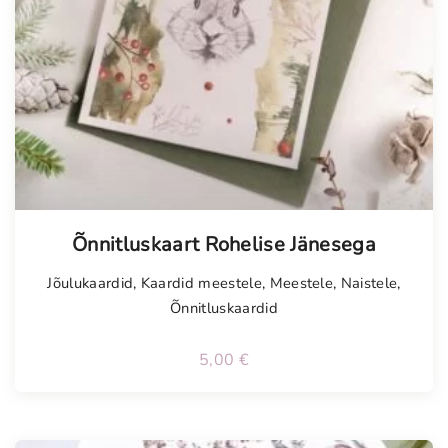
Õnnitluskaart Rohelise Jänesega
Jõulukaardid
,
Kaardid meestele
,
Meestele
,
Naistele
,
Õnnitluskaardid
5,00
€