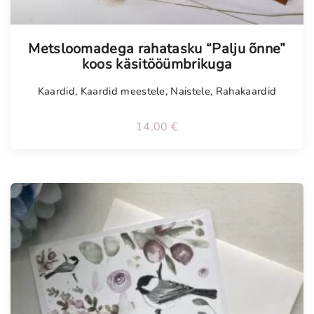
Metsloomadega rahatasku “Palju õnne”
koos käsitööümbrikuga
Kaardid
,
Kaardid meestele
,
Naistele
,
Rahakaardid
14,00
€