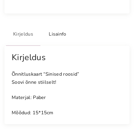
u
s
k
a
Kirjeldus
Lisainfo
a
r
t
Kirjeldus
"
S
i
Õnnitluskaart “Sinised roosid”
n
Soovi õnne stiilselt!
i
s
Materjal: Paber
e
d
Mõõdud: 15*15cm
r
o
o