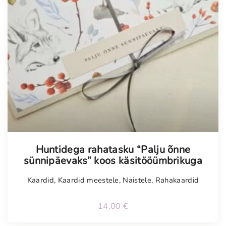
Huntidega rahatasku “Palju õnne
sünnipäevaks” koos käsitööümbrikuga
Kaardid
,
Kaardid meestele
,
Naistele
,
Rahakaardid
14,00
€