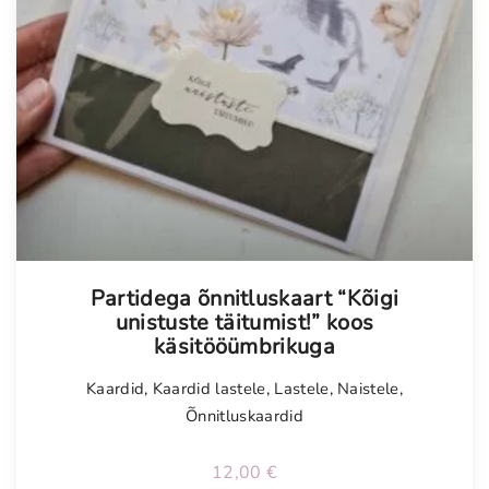
Partidega õnnitluskaart “Kõigi
unistuste täitumist!” koos
käsitööümbrikuga
Kaardid
,
Kaardid lastele
,
Lastele
,
Naistele
,
Õnnitluskaardid
12,00
€