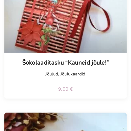
Šokolaaditasku “Kauneid jõule!”
Jõulud
,
Jõulukaardid
9,00
€