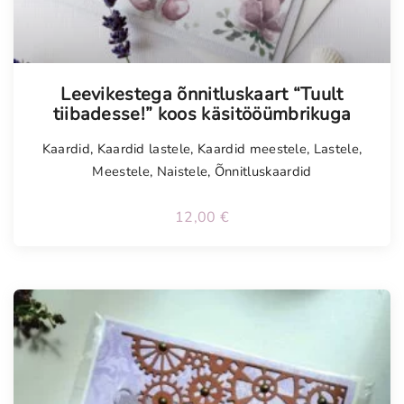
Leevikestega õnnitluskaart “Tuult
tiibadesse!” koos käsitööümbrikuga
Kaardid
,
Kaardid lastele
,
Kaardid meestele
,
Lastele
,
Meestele
,
Naistele
,
Õnnitluskaardid
12,00
€