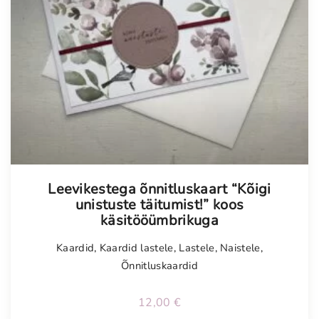
Tellimisel
Leevikestega õnnitluskaart “Kõigi
unistuste täitumist!” koos
käsitööümbrikuga
Kaardid
,
Kaardid lastele
,
Lastele
,
Naistele
,
Õnnitluskaardid
12,00
€