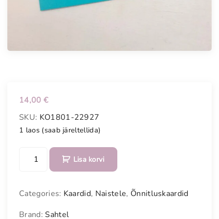
14,00
€
SKU:
KO1801-22927
1 laos (saab järeltellida)
Õ
Lisa korvi
n
n
i
Categories:
Kaardid
,
Naistele
,
Õnnitluskaardid
t
l
Brand:
Sahtel