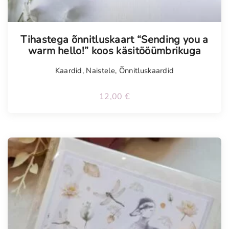
Tellimisel
Tihastega õnnitluskaart “Sending you a
warm hello!” koos käsitööümbrikuga
Kaardid
,
Naistele
,
Õnnitluskaardid
12,00
€