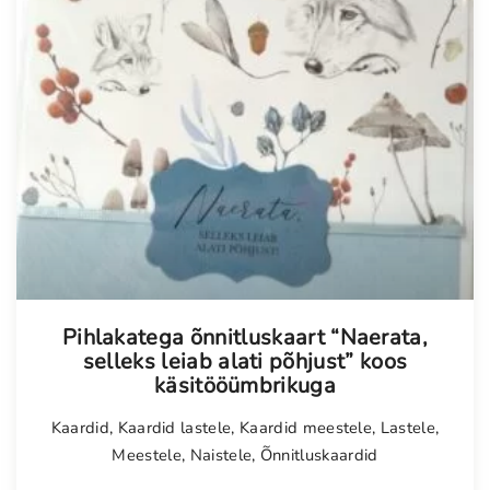
Pihlakatega õnnitluskaart “Naerata,
selleks leiab alati põhjust” koos
käsitööümbrikuga
Kaardid
,
Kaardid lastele
,
Kaardid meestele
,
Lastele
,
Meestele
,
Naistele
,
Õnnitluskaardid