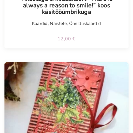
always a reason to smile!” koos
käsitööümbrikuga
Kaardid
,
Naistele
,
Õnnitluskaardid
12,00
€