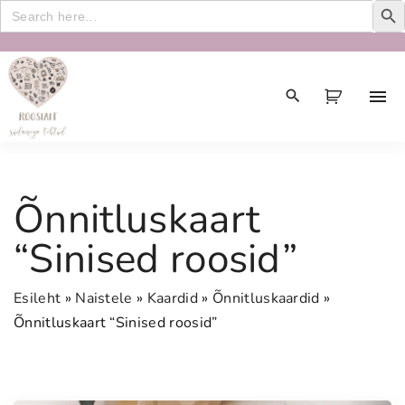
Search
for:
S
k
i
p
t
o
c
Õnnitluskaart
o
n
“Sinised roosid”
t
e
Esileht
»
Naistele
»
Kaardid
»
Õnnitluskaardid
»
n
Õnnitluskaart “Sinised roosid”
t