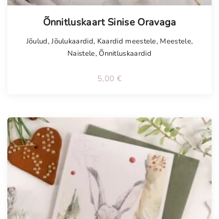
Õnnitluskaart Sinise Oravaga
Jõulud
,
Jõulukaardid
,
Kaardid meestele
,
Meestele
,
Naistele
,
Õnnitluskaardid
5,00
€