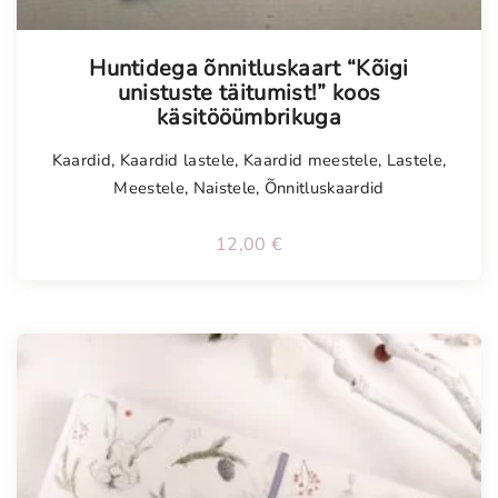
Tellimisel
Huntidega õnnitluskaart “Kõigi
unistuste täitumist!” koos
käsitööümbrikuga
Kaardid
,
Kaardid lastele
,
Kaardid meestele
,
Lastele
,
Meestele
,
Naistele
,
Õnnitluskaardid
12,00
€