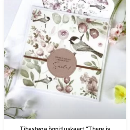
Tellimisel
Tihastega õnnitluskaart “There is