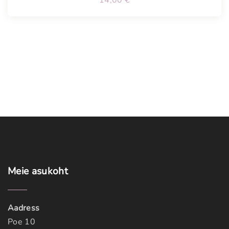
14,00
€
Meie
asukoht
Aadress
Poe 10