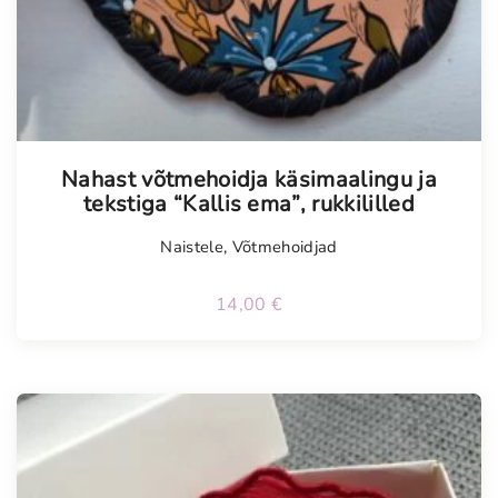
Tellimisel
Nahast võtmehoidja käsimaalingu ja
tekstiga “Kallis ema”, rukkililled
Naistele
,
Võtmehoidjad
14,00
€