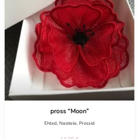
Tellimisel
pross “Moon”
Ehted
,
Naistele
,
Prossid