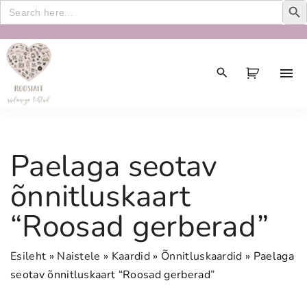
Search
for:
S
k
i
p
t
o
c
Paelaga seotav
o
n
õnnitluskaart
t
“Roosad gerberad”
e
n
t
Esileht
»
Naistele
»
Kaardid
»
Õnnitluskaardid
»
Paelaga
seotav õnnitluskaart “Roosad gerberad”