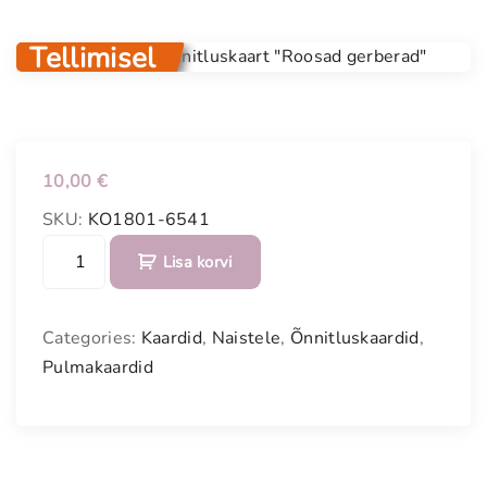
Tellimisel
10,00
€
SKU:
KO1801-6541
P
Lisa korvi
a
e
l
Categories:
Kaardid
,
Naistele
,
Õnnitluskaardid
,
a
Pulmakaardid
g
a
s
e