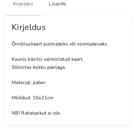
o
Kirjeldus
Lisainfo
t
a
v
Kirjeldus
õ
n
Õnnitluskaart pulmadeks või sünnipäevaks.
n
i
Kaunis käsitsi valmistatud kaart.
t
Sõlmitav kokku paelaga.
l
u
Materjal: paber
s
k
Mõõdud: 10x21cm
a
a
NB! Rahataskut ei ole.
r
t
"