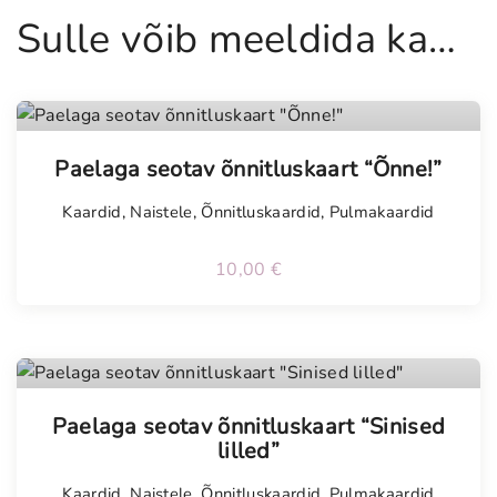
R
Sulle võib meeldida ka…
o
o
s
a
Tellimisel
d
Paelaga seotav õnnitluskaart “Õnne!”
g
e
Kaardid
,
Naistele
,
Õnnitluskaardid
,
Pulmakaardid
r
b
10,00
€
e
r
a
d
"
Tellimisel
Paelaga seotav õnnitluskaart “Sinised
k
lilled”
o
g
Kaardid
,
Naistele
,
Õnnitluskaardid
,
Pulmakaardid