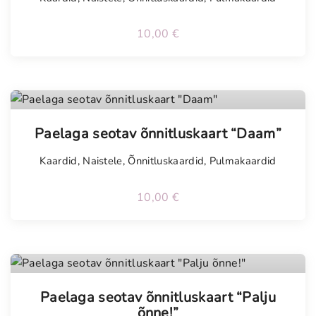
u
s
10,00
€
Tellimisel
Paelaga seotav õnnitluskaart “Daam”
Kaardid
,
Naistele
,
Õnnitluskaardid
,
Pulmakaardid
10,00
€
Tellimisel
Paelaga seotav õnnitluskaart “Palju
õnne!”