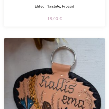
Ehted
,
Naistele
,
Prossid
18,00
€