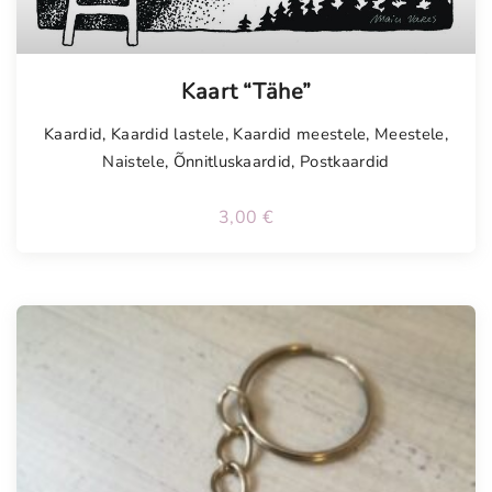
Tellimisel
Kaart “Tähe”
Kaardid
,
Kaardid lastele
,
Kaardid meestele
,
Meestele
,
Naistele
,
Õnnitluskaardid
,
Postkaardid
3,00
€