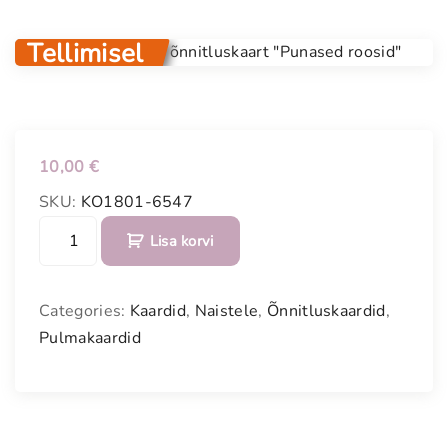
Tellimisel
10,00
€
SKU:
KO1801-6547
V
Lisa korvi
i
n
t
Categories:
Kaardid
,
Naistele
,
Õnnitluskaardid
,
a
Pulmakaardid
a
ž
h
õ