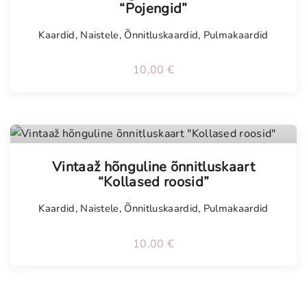
“Pojengid”
Kaardid
,
Naistele
,
Õnnitluskaardid
,
Pulmakaardid
10,00
€
Tellimisel
Vintaaž hõnguline õnnitluskaart
“Kollased roosid”
Kaardid
,
Naistele
,
Õnnitluskaardid
,
Pulmakaardid
10,00
€