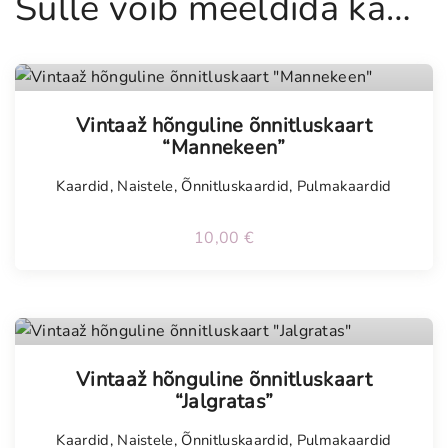
Sulle võib meeldida ka…
r
t
"
P
Tellimisel
u
Vintaaž hõnguline õnnitluskaart
n
“Mannekeen”
a
s
Kaardid
,
Naistele
,
Õnnitluskaardid
,
Pulmakaardid
e
d
10,00
€
r
o
o
s
Tellimisel
i
Vintaaž hõnguline õnnitluskaart
d
“Jalgratas”
"
k
Kaardid
,
Naistele
,
Õnnitluskaardid
,
Pulmakaardid