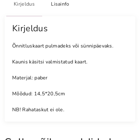
n
Kirjeldus
Lisainfo
g
u
l
Kirjeldus
i
n
Õnnitluskaart pulmadeks või sünnipäevaks.
e
õ
Kaunis käsitsi valmistatud kaart.
n
n
Materjal: paber
i
t
Mõõdud: 14,5*20,5cm
l
u
NB! Rahataskut ei ole.
s
k
a
a