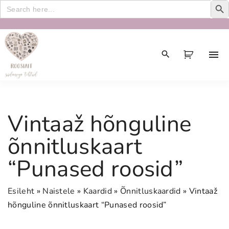
Search
for:
S
k
i
p
t
o
c
Vintaaž hõnguline
o
n
õnnitluskaart
t
“Punased roosid”
e
n
t
Esileht
»
Naistele
»
Kaardid
»
Õnnitluskaardid
»
Vintaaž
hõnguline õnnitluskaart “Punased roosid”