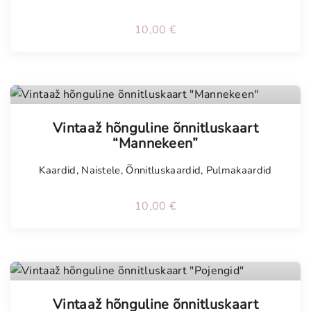
o
g
10,00
€
u
s
Tellimisel
Vintaaž hõnguline õnnitluskaart
“Mannekeen”
Kaardid
,
Naistele
,
Õnnitluskaardid
,
Pulmakaardid
10,00
€
Tellimisel
Vintaaž hõnguline õnnitluskaart