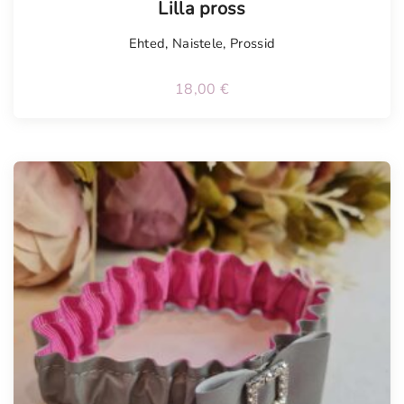
Lilla pross
Ehted
,
Naistele
,
Prossid
18,00
€