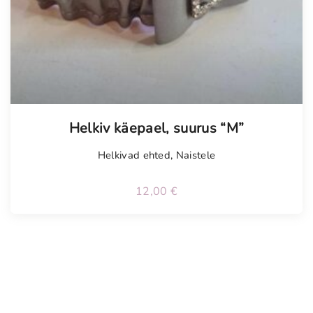
Tellimisel
Helkiv käepael, suurus “M”
Helkivad ehted
,
Naistele
12,00
€