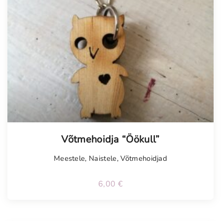
Võtmehoidja “Öökull”
Meestele
,
Naistele
,
Võtmehoidjad
6,00
€