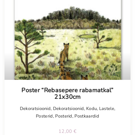
Poster “Rebasepere rabamatkal”
21x30cm
Dekoratsioonid
,
Dekoratsioonid
,
Kodu
,
Lastele
,
Posterid
,
Posterid
,
Postkaardid
12,00
€