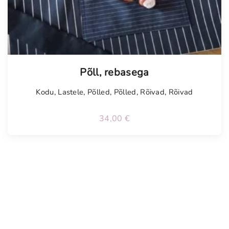
Tellimisel
Põll, rebasega
Kodu
,
Lastele
,
Põlled
,
Põlled
,
Rõivad
,
Rõivad
34,00
€