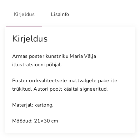
a
s
Kirjeldus
Lisainfo
e
e
Kirjeldus
m
a
k
Armas poster kunstniku Maria Välja
u
illustratsiooni põhjal.
t
s
Poster on kvaliteetsele mattvalgele paberile
i
trükitud. Autori poolt käsitsi signeeritud.
k
a
Materjal: kartong.
t
e
Mõõdud: 21×30 cm
g
a
"