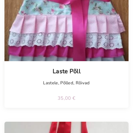
Laste Põll
Lastele
,
Põlled
,
Rõivad
35,00
€