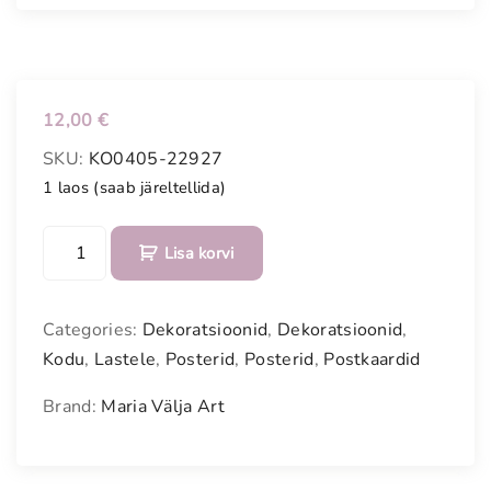
12,00
€
SKU:
KO0405-22927
1 laos (saab järeltellida)
P
Lisa korvi
o
s
t
Categories:
Dekoratsioonid
,
Dekoratsioonid
,
e
Kodu
,
Lastele
,
Posterid
,
Posterid
,
Postkaardid
r
"
Brand:
Maria Välja Art
R
e
b