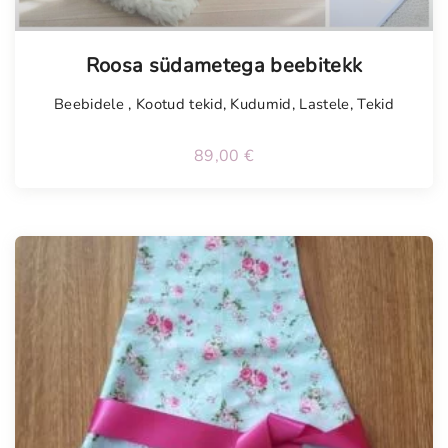
Tellimisel
Roosa südametega beebitekk
Beebidele
,
Kootud tekid
,
Kudumid
,
Lastele
,
Tekid
89,00
€