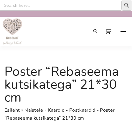
Search
for:
S
k
i
p
t
o
c
Poster “Rebaseema
o
n
kutsikatega” 21*30
t
cm
e
n
t
Esileht
»
Naistele
»
Kaardid
»
Postkaardid
»
Poster
“Rebaseema kutsikatega” 21*30 cm