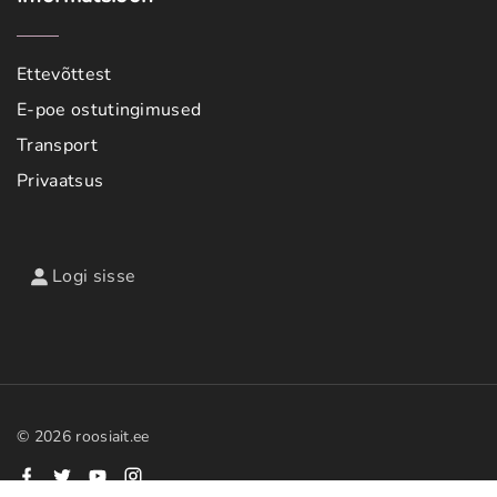
Ettevõttest
E-poe ostutingimused
Transport
Privaatsus
Logi sisse
©
2026
roosiait.ee
f
t
y
i
a
w
o
n