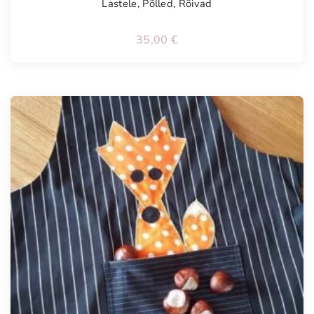
Lastele
,
Põlled
,
Rõivad
35,00
€