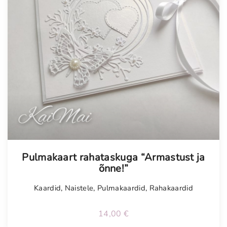
Tellimisel
Pulmakaart rahataskuga “Armastust ja
õnne!”
Kaardid
,
Naistele
,
Pulmakaardid
,
Rahakaardid
14,00
€