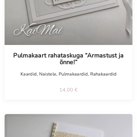
Tellimisel
Pulmakaart rahataskuga “Armastust ja
õnne!”
Kaardid
,
Naistele
,
Pulmakaardid
,
Rahakaardid
14,00
€