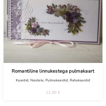
Tellimisel
Romantiline linnukestega pulmakaart
Kaardid
,
Naistele
,
Pulmakaardid
,
Rahakaardid
12,00
€