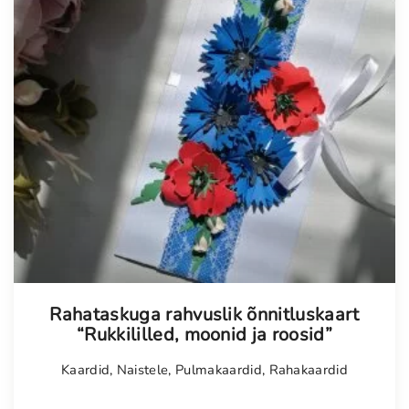
Tellimisel
Rahataskuga rahvuslik õnnitluskaart
“Rukkililled, moonid ja roosid”
Kaardid
,
Naistele
,
Pulmakaardid
,
Rahakaardid