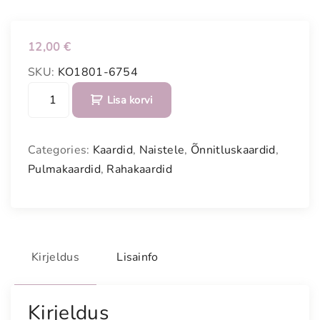
12,00
€
SKU:
KO1801-6754
K
Lisa korvi
a
u
n
Categories:
Kaardid
,
Naistele
,
Õnnitluskaardid
,
i
Pulmakaardid
,
Rahakaardid
s
õ
n
n
i
Kirjeldus
Lisainfo
t
l
u
Kirjeldus