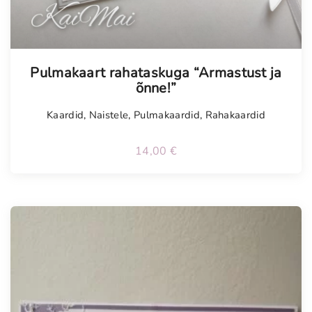
Tellimisel
Pulmakaart rahataskuga “Armastust ja
õnne!”
Kaardid
,
Naistele
,
Pulmakaardid
,
Rahakaardid
14,00
€