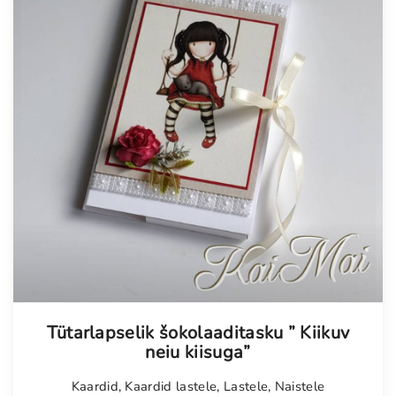
Tellimisel
Tütarlapselik šokolaaditasku ” Kiikuv
neiu kiisuga”
Kaardid
,
Kaardid lastele
,
Lastele
,
Naistele