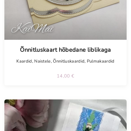
Tellimisel
Õnnitluskaart hõbedane liblikaga
Kaardid
,
Naistele
,
Õnnitluskaardid
,
Pulmakaardid
14,00
€