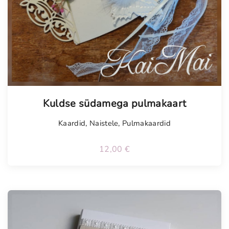
Tellimisel
Kuldse südamega pulmakaart
Kaardid
,
Naistele
,
Pulmakaardid
12,00
€