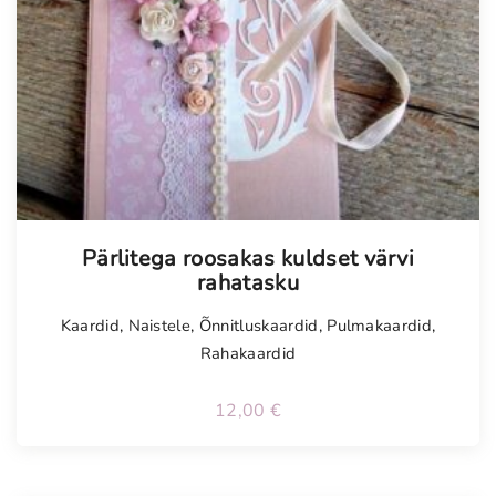
Tellimisel
Pärlitega roosakas kuldset värvi
rahatasku
Kaardid
,
Naistele
,
Õnnitluskaardid
,
Pulmakaardid
,
Rahakaardid
12,00
€