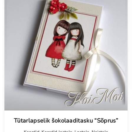
Tellimisel
Tütarlapselik šokolaaditasku “Sõprus”
Kaardid
,
Kaardid lastele
,
Lastele
,
Naistele