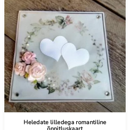
o
g
u
s
Tellimisel
Heledate lilledega romantiline
õnnitluskaart