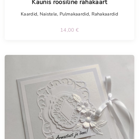
Kaunis roosiline rahakaart
Kaardid
,
Naistele
,
Pulmakaardid
,
Rahakaardid
14,00
€