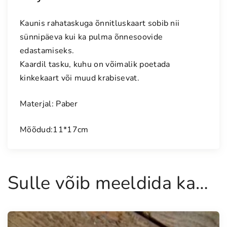
s
k
Kaunis rahataskuga õnnitluskaart sobib nii
a
sünnipäeva kui ka pulma õnnesoovide
a
edastamiseks.
r
Kaardil tasku, kuhu on võimalik poetada
t
r
kinkekaart või muud krabisevat.
a
h
Materjal: Paber
a
t
Mõõdud:11*17cm
a
s
k
Sulle võib meeldida ka…
u
g
a
k