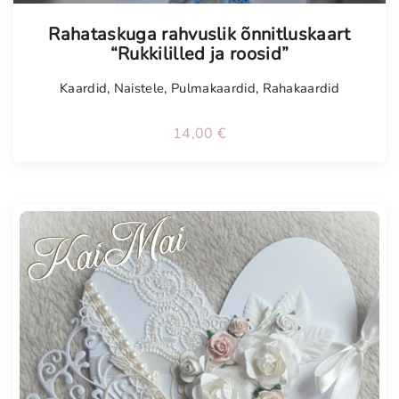
Tellimisel
Rahataskuga rahvuslik õnnitluskaart
“Rukkililled ja roosid”
Kaardid
,
Naistele
,
Pulmakaardid
,
Rahakaardid
14,00
€