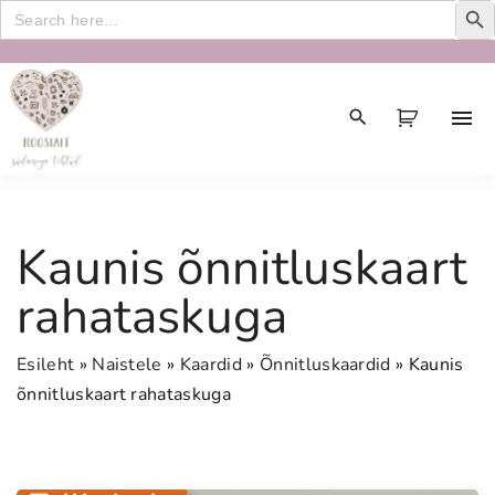
Search
for:
S
k
i
p
t
o
c
Kaunis õnnitluskaart
o
n
rahataskuga
t
e
Esileht
»
Naistele
»
Kaardid
»
Õnnitluskaardid
»
Kaunis
n
õnnitluskaart rahataskuga
t