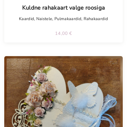
Tellimisel
Kuldne rahakaart valge roosiga
Kaardid
,
Naistele
,
Pulmakaardid
,
Rahakaardid
14,00
€