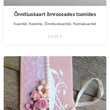
Tellimisel
Õnnitluskaart õrnroosades toonides
Kaardid
,
Naistele
,
Õnnitluskaardid
,
Pulmakaardid
14,00
€