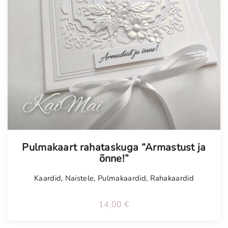
Tellimisel
Pulmakaart rahataskuga “Armastust ja
õnne!”
Kaardid
,
Naistele
,
Pulmakaardid
,
Rahakaardid
14,00
€