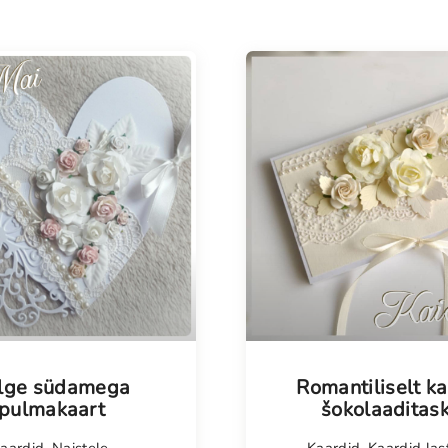
isel
lge südamega
Romantiliselt ka
pulmakaart
šokolaaditas
aardid
,
Naistele
,
Kaardid
,
Kaardid las