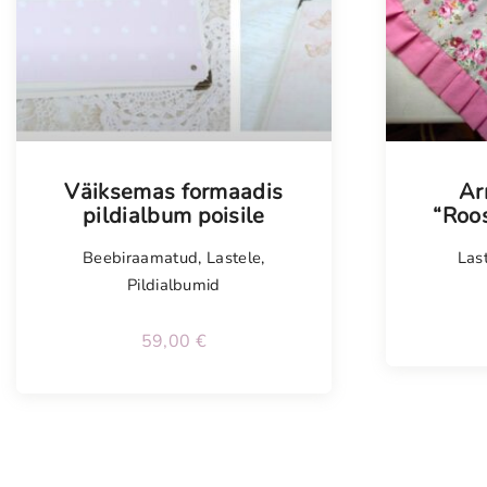
Tellimisel
Väiksemas formaadis
Ar
pildialbum poisile
“Roos
Beebiraamatud
,
Lastele
,
Las
Pildialbumid
59,00
€