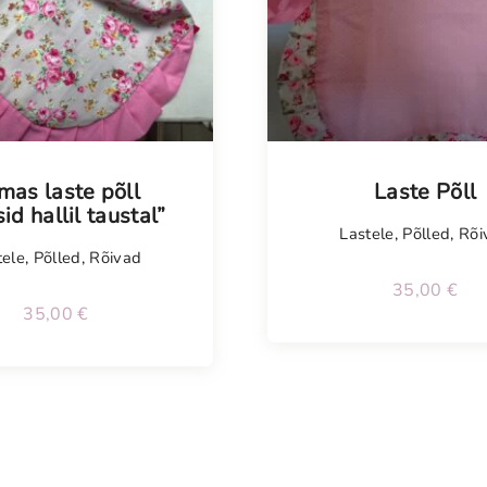
mas laste põll
Laste Põll
id hallil taustal”
Lastele
,
Põlled
,
Rõi
tele
,
Põlled
,
Rõivad
35,00
€
35,00
€