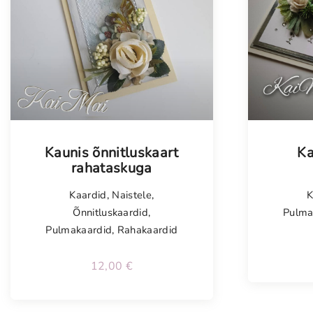
Tellimisel
Tellim
Kaunis õnnitluskaart
Ka
rahataskuga
Kaardid
,
Naistele
,
K
Õnnitluskaardid
,
Pulma
Pulmakaardid
,
Rahakaardid
12,00
€