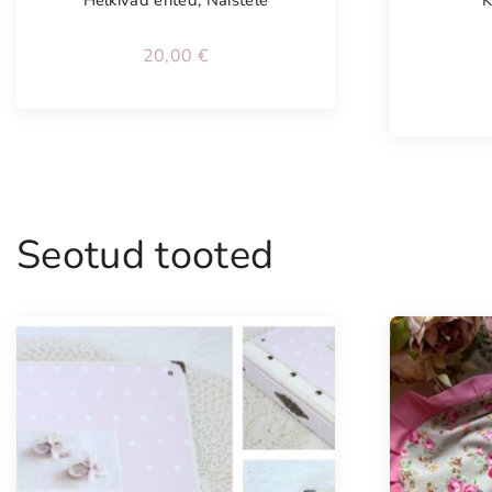
20,00
€
Seotud tooted