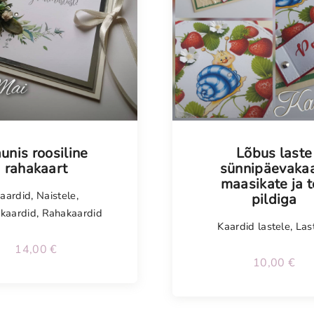
isel
Tellimisel
unis roosiline
Lõbus laste
rahakaart
sünnipäevakaa
maasikate ja 
aardid
,
Naistele
,
pildiga
kaardid
,
Rahakaardid
Kaardid lastele
,
Las
14,00
€
10,00
€