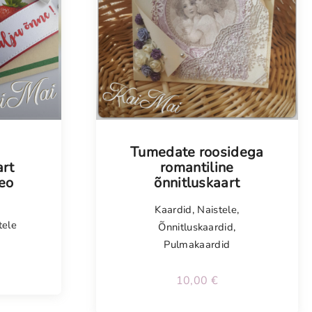
Tellimisel
Tumedate roosidega
rt
romantiline
teo
õnnitluskaart
Kaardid
,
Naistele
,
tele
Õnnitluskaardid
,
Pulmakaardid
10,00
€