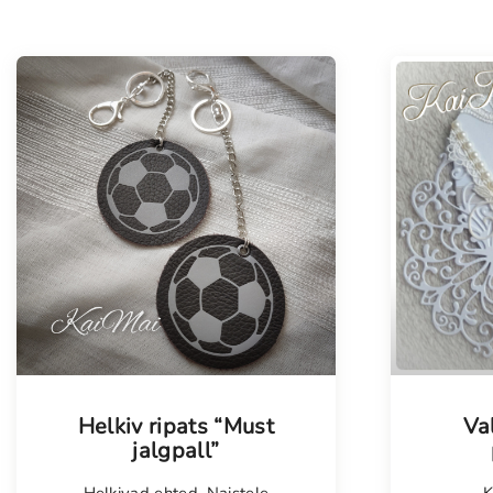
Tellimisel
Tellim
Helkiv ripats “Must
Va
jalgpall”
Helkivad ehted
,
Naistele
K