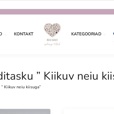
D
KONTAKT
KATEGOORIAD
oe
Määramata
tingimused
sport
Sõbrapäev
aatsus
itasku ” Kiikuv neiu ki
Jõulud
Lastele
” Kiikuv neiu kiisuga”
Pulmad
Naistele