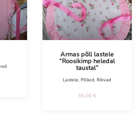
Armas põll lastele
“Roosikimp heledal
vad
taustal”
Lastele
,
Põlled
,
Rõivad
35,00
€