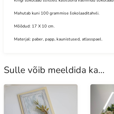
Kingi šokolaad stiilselt käsitööna valminud šokolaad
Mahutab kuni 100 grammise šokolaaditahvli.
Mõõdud: 17 X 10 cm.
Materjal: paber, papp, kaunistused, atlasspael.
Sulle võib meeldida ka…