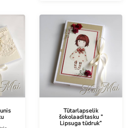
Tellimisel
unis
Tütarlapselik
ku
šokolaaditasku ”
Lipsuga tüdruk”
tele
,