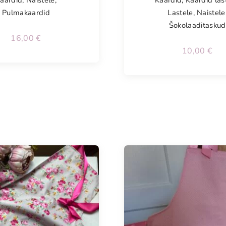
Pulmakaardid
Lastele
,
Naistele
Šokolaaditaskud
16,00
€
10,00
€