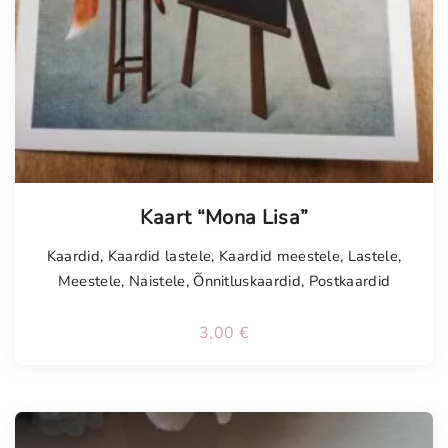
t
r
a
h
a
t
a
s
k
Kaart “Mona Lisa”
u
Kaardid
,
Kaardid lastele
,
Kaardid meestele
,
Lastele
,
g
Meestele
,
Naistele
,
Õnnitluskaardid
,
Postkaardid
a
k
3,00
€
o
g
u
s