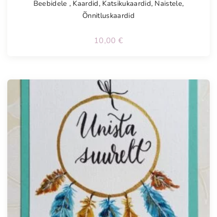
Beebidele
,
Kaardid
,
Katsikukaardid
,
Naistele
,
Õnnitluskaardid
10,00
€