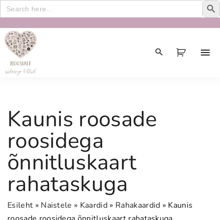
Search
for:
S
k
i
p
t
o
c
Kaunis roosade
o
n
roosidega
t
õnnitluskaart
e
n
rahataskuga
t
Esileht
»
Naistele
»
Kaardid
»
Rahakaardid
»
Kaunis
roosade roosidega õnnitluskaart rahataskuga