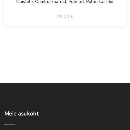
Naistele
,
Õnnitluskaardid
,
Pulmad
,
Pulmakaardid
29,00
€
Meie
asukoht