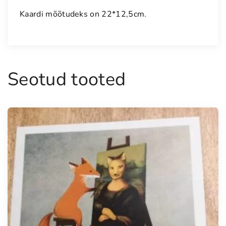
s
Kaardi mõõtudeks on 22*12,5cm.
i
d
e
g
a
Seotud tooted
õ
n
n
i
t
l
u
s
k
a
a
r