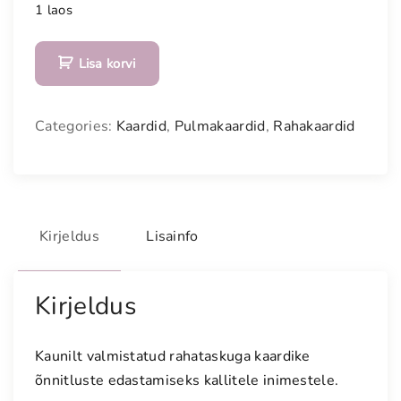
1 laos
K
Lisa korvi
a
u
n
Categories:
Kaardid
,
Pulmakaardid
,
Rahakaardid
i
s
r
o
o
Kirjeldus
Lisainfo
s
a
d
Kirjeldus
e
r
Kaunilt valmistatud rahataskuga kaardike
o
õnnitluste edastamiseks kallitele inimestele.
o