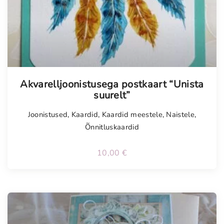
Tellimisel
Akvarelljoonistusega postkaart “Unista
suurelt”
Joonistused
,
Kaardid
,
Kaardid meestele
,
Naistele
,
Õnnitluskaardid
10,00
€