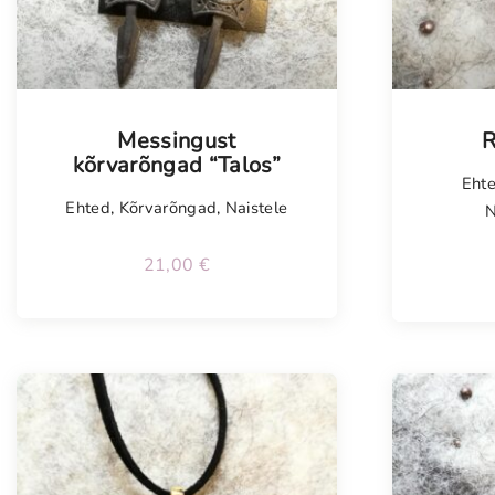
Tellim
Messingust
R
kõrvarõngad “Talos”
Eht
Ehted
,
Kõrvarõngad
,
Naistele
N
21,00
€