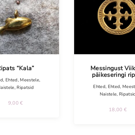
isel
ipats “Kala”
Messingust Viik
päikeseringi ri
ed
,
Ehted
,
Meestele
,
Ehted
,
Ehted
,
Meest
aistele
,
Ripatsid
Naistele
,
Ripatsi
9,00
€
18,00
€