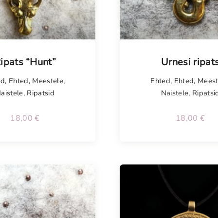
isel
ipats “Hunt”
Urnesi ripat
ed
,
Ehted
,
Meestele
,
Ehted
,
Ehted
,
Meest
aistele
,
Ripatsid
Naistele
,
Ripatsi
18,00
€
18,00
€