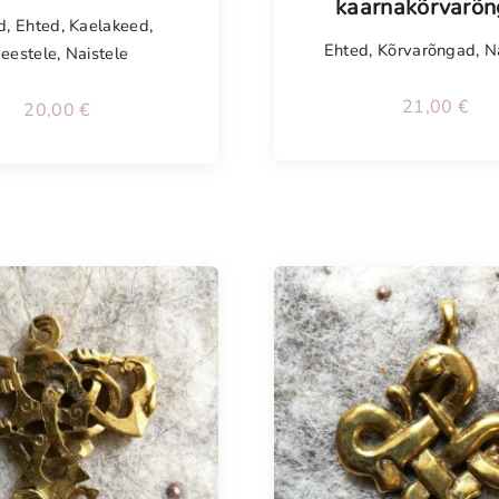
kaarnakõrvarõ
d
,
Ehted
,
Kaelakeed
,
Ehted
,
Kõrvarõngad
,
N
eestele
,
Naistele
21,00
€
20,00
€