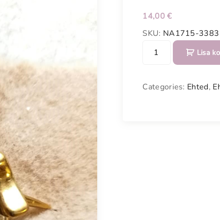
Meestele
14,00
€
Kodu
SKU:
NA1715-3383
S
Lisa ko
Vanavara
õ
l
KOHVIK
g
Categories:
Ehted
,
E
m
a
o
j
a
d
r
a
a
k
o