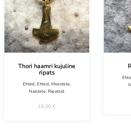
Tellim
Thori haamri kujuline
R
ripats
Eht
Ehted
,
Ehted
,
Meestele
,
N
Naistele
,
Ripatsid
18,00
€