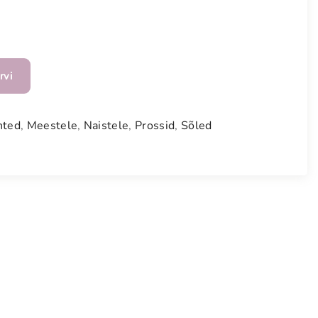
rvi
hted
,
Meestele
,
Naistele
,
Prossid
,
Sõled