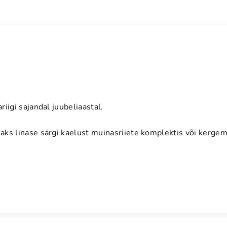
iigi sajandal juubeliaastal.
ks linase särgi kaelust muinasriiete komplektis või kergema