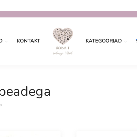
D
KONTAKT
KATEGOORIAD
oe
Määramata
tingimused
sport
Sõbrapäev
aatsus
 peadega
Jõulud
Lastele
a
Pulmad
Naistele