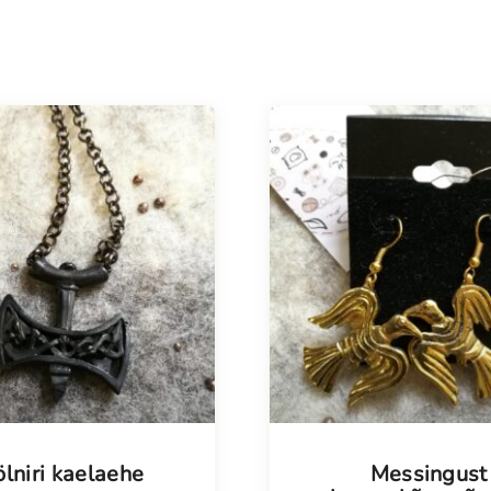
isel
lniri kaelaehe
Messingust