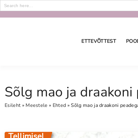
Search
for:
S
k
i
p
ETTEVÕTTEST
POO
t
o
E-p
c
ostu
o
Tran
n
Priv
Sõlg mao ja draakoni
t
e
Esileht
»
Meestele
»
Ehted
»
Sõlg mao ja draakoni peadeg
n
t
Tellimisel