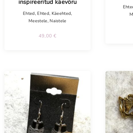
inspireeritud käevõru
Ehte
Ehted
,
Ehted
,
Käeehted
,
M
Meestele
,
Naistele
49,00
€