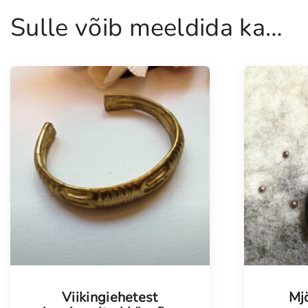
Sulle võib meeldida ka…
Tellim
Viikingiehetest
Mjö