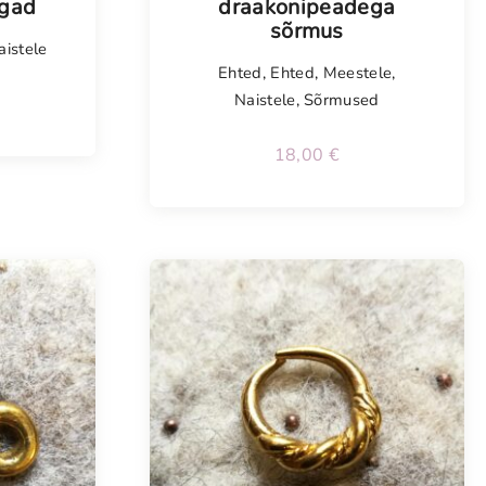
ngad
draakonipeadega
sõrmus
aistele
Ehted
,
Ehted
,
Meestele
,
Naistele
,
Sõrmused
18,00
€