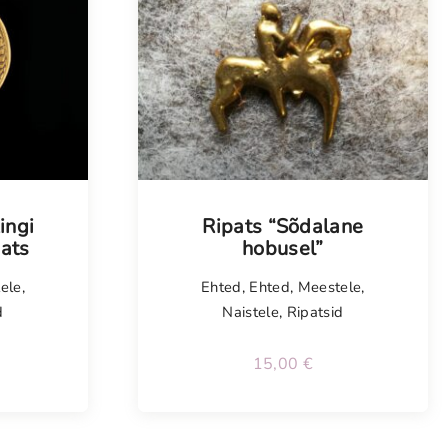
ingi
Ripats “Sõdalane
pats
hobusel”
ele
,
Ehted
,
Ehted
,
Meestele
,
d
Naistele
,
Ripatsid
15,00
€