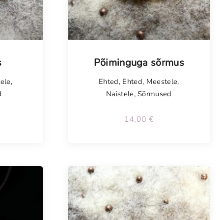
Tellimisel
s
Põiminguga sõrmus
ele
,
Ehted
,
Ehted
,
Meestele
,
d
Naistele
,
Sõrmused
14,00
€