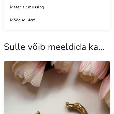
e
Materjal: messing
g
a
Mõõdud: 4cm
s
õ
l
g
Sulle võib meeldida ka…
k
o
g
u
s