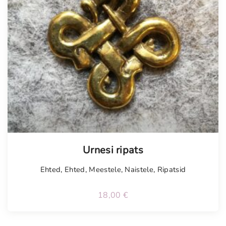
Urnesi ripats
Ehted
,
Ehted
,
Meestele
,
Naistele
,
Ripatsid
18,00
€