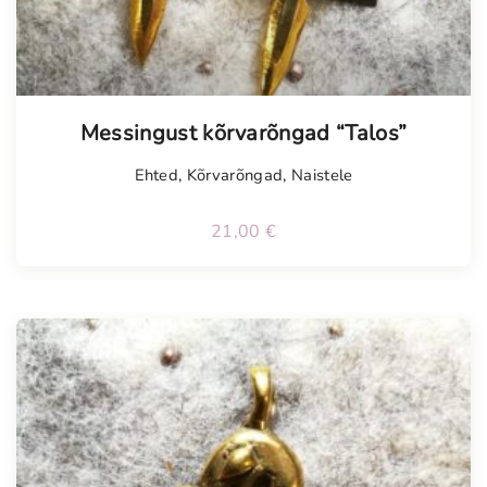
Messingust kõrvarõngad “Talos”
Ehted
,
Kõrvarõngad
,
Naistele
21,00
€