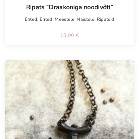
Tellimisel
Ripats “Draakoniga noodivõti”
Ehted
,
Ehted
,
Meestele
,
Naistele
,
Ripatsid
18,00
€