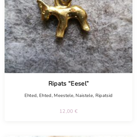
Tellimisel
Ripats “Eesel”
Ehted
,
Ehted
,
Meestele
,
Naistele
,
Ripatsid
12,00
€