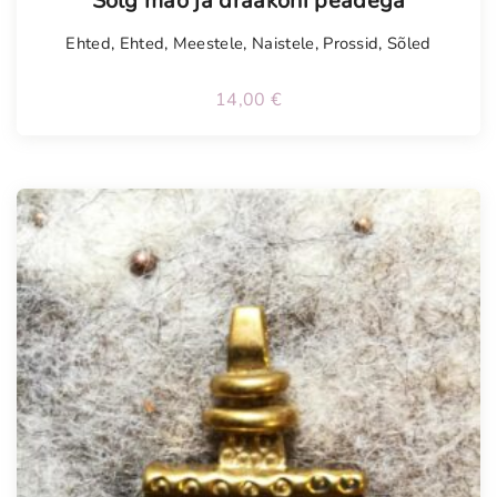
Sõlg mao ja draakoni peadega
Ehted
,
Ehted
,
Meestele
,
Naistele
,
Prossid
,
Sõled
14,00
€