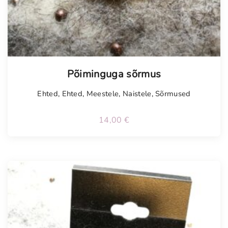
Tellimisel
Põiminguga sõrmus
Ehted
,
Ehted
,
Meestele
,
Naistele
,
Sõrmused
14,00
€