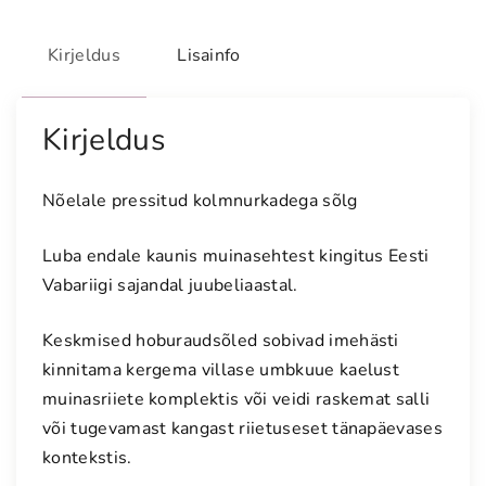
r
e
Kirjeldus
Lisainfo
s
s
i
Kirjeldus
t
u
Nõelale pressitud kolmnurkadega sõlg
d
k
Luba endale kaunis muinasehtest kingitus Eesti
o
Vabariigi sajandal juubeliaastal.
l
m
Keskmised hoburaudsõled sobivad imehästi
n
kinnitama kergema villase umbkuue kaelust
u
r
muinasriiete komplektis või veidi raskemat salli
k
või tugevamast kangast riietuseset tänapäevases
a
kontekstis.
d