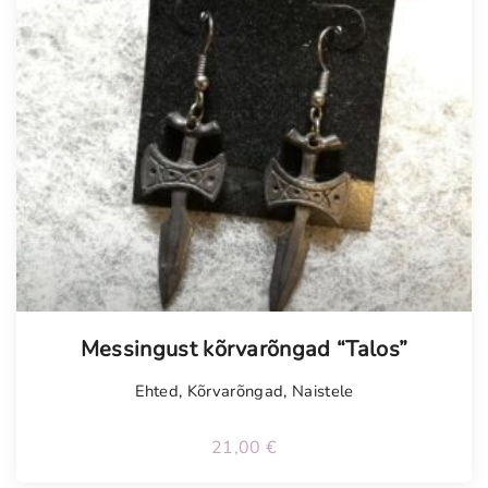
Messingust kõrvarõngad “Talos”
Ehted
,
Kõrvarõngad
,
Naistele
21,00
€