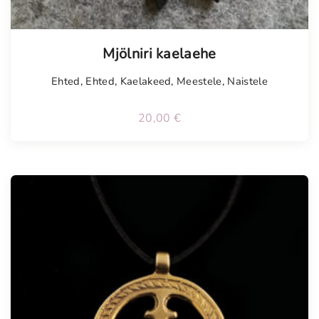
Tellimisel
Mjölniri kaelaehe
Ehted
,
Ehted
,
Kaelakeed
,
Meestele
,
Naistele
20,00
€