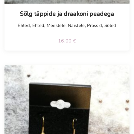
Tellimisel
Sõlg täppide ja draakoni peadega
Ehted
,
Ehted
,
Meestele
,
Naistele
,
Prossid
,
Sõled
16,00
€