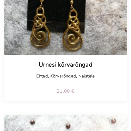
Tellimisel
Urnesi kõrvarõngad
Ehted
,
Kõrvarõngad
,
Naistele
21,00
€