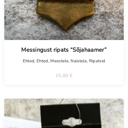
Messingust ripats “Sõjahaamer”
Ehted
,
Ehted
,
Meestele
,
Naistele
,
Ripatsid
15,00
€