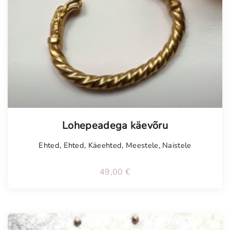
Tellimisel
Lohepeadega käevõru
Ehted
,
Ehted
,
Käeehted
,
Meestele
,
Naistele
49,00
€