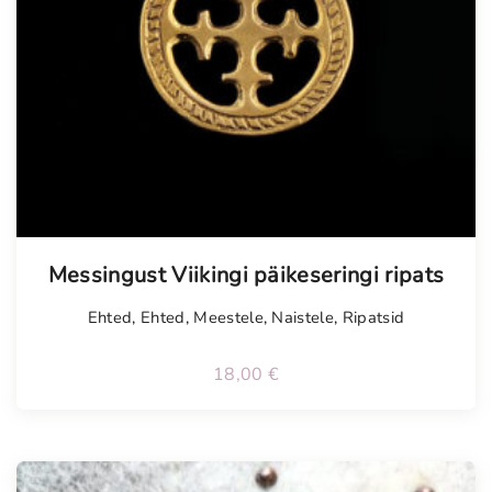
Messingust Viikingi päikeseringi ripats
Ehted
,
Ehted
,
Meestele
,
Naistele
,
Ripatsid
18,00
€