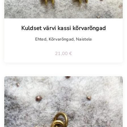
Tellimisel
Kuldset värvi kassi kõrvarõngad
Ehted
,
Kõrvarõngad
,
Naistele
21,00
€