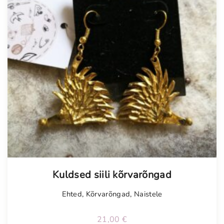
Kuldsed siili kõrvarõngad
Ehted
,
Kõrvarõngad
,
Naistele
21,00
€