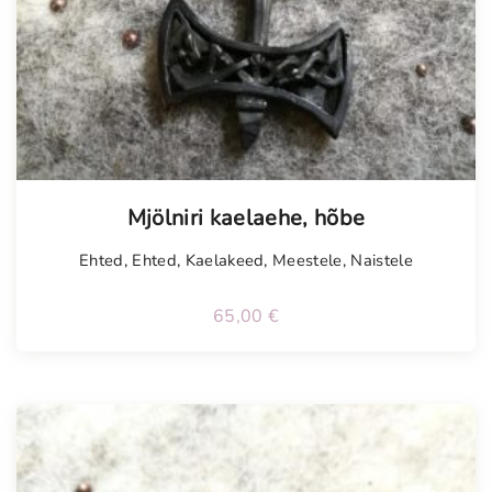
Tellimisel
Mjölniri kaelaehe, hõbe
Ehted
,
Ehted
,
Kaelakeed
,
Meestele
,
Naistele
65,00
€