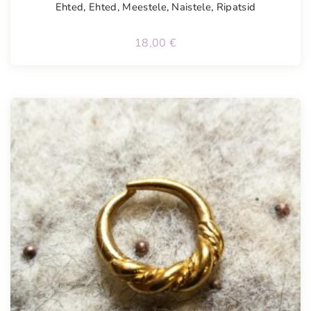
Ehted
,
Ehted
,
Meestele
,
Naistele
,
Ripatsid
18,00
€