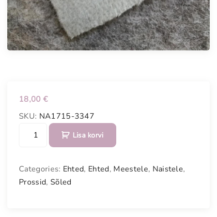
18,00
€
SKU:
NA1715-3347
N
Lisa korvi
õ
e
l
Categories:
Ehted
,
Ehted
,
Meestele
,
Naistele
,
a
Prossid
,
Sõled
l
e
p