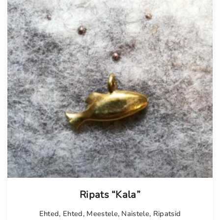
Tellimisel
Ripats “Kala”
Ehted
,
Ehted
,
Meestele
,
Naistele
,
Ripatsid