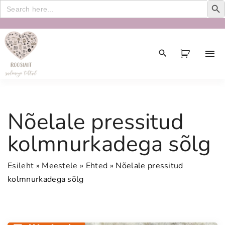
Search
for:
S
k
i
p
t
o
c
Nõelale pressitud
o
n
kolmnurkadega sõlg
t
e
Esileht
»
Meestele
»
Ehted
»
Nõelale pressitud
n
kolmnurkadega sõlg
t